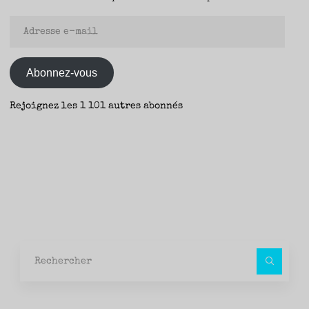
Adresse
e-
mail
Abonnez-vous
Rejoignez les 1 101 autres abonnés
Rec
pour