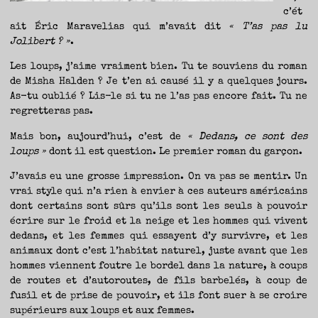
c’ét
ait Éric Maravelias qui m’avait dit
« T’as pas lu
Jolibert ? »
.
Les loups, j’aime vraiment bien. Tu te souviens du roman
de Misha Halden ? Je t’en ai causé il y a quelques jours.
As-tu oublié ? Lis-le si tu ne l’as pas encore fait. Tu ne
regretteras pas.
Mais bon, aujourd’hui, c’est de
« Dedans, ce sont des
loups »
dont il est question. Le premier roman du garçon.
J’avais eu une grosse impression. On va pas se mentir. Un
vrai style qui n’a rien à envier à ces auteurs américains
dont certains sont sûrs qu’ils sont les seuls à pouvoir
écrire sur le froid et la neige et les hommes qui vivent
dedans, et les femmes qui essayent d’y survivre, et les
animaux dont c’est l’habitat naturel, juste avant que les
hommes viennent foutre le bordel dans la nature, à coups
de routes et d’autoroutes, de fils barbelés, à coup de
fusil et de prise de pouvoir, et ils font suer à se croire
supérieurs aux loups et aux femmes.