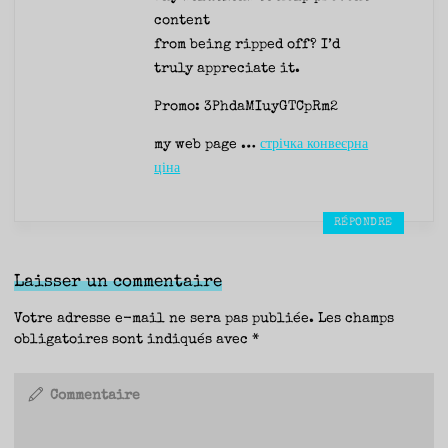
content
from being ripped off? I’d
truly appreciate it.
Promo: 3PhdaMIuyGTCpRm2
my web page …
стрічка конвеєрна
ціна
RÉPONDRE
Laisser un commentaire
Votre adresse e-mail ne sera pas publiée.
Les champs
obligatoires sont indiqués avec
*