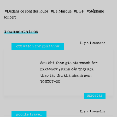
#
Dedans ce sont des loups
#
Le Masque
#
LGF
#
Stéphane
Jolibert
3 commentaires
Il y a 1 semaine
ott watch for pikashow
Sau khi tham gia ott watch for
pikashow , mình cảm thấy mọi
thao tác đều khá nhanh gọn.
TONY07-20
RÉPONDRE
Il y a 1 semaine
google travel