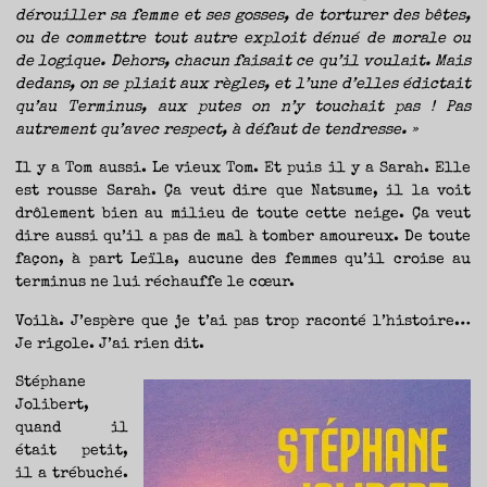
dérouiller sa femme et ses gosses, de torturer des bêtes,
ou de commettre tout autre exploit dénué de morale ou
de logique. Dehors, chacun faisait ce qu’il voulait. Mais
dedans, on se pliait aux règles, et l’une d’elles édictait
qu’au Terminus, aux putes on n’y touchait pas ! Pas
autrement qu’avec respect, à défaut de tendresse. »
Il y a Tom aussi. Le vieux Tom. Et puis il y a Sarah. Elle
est rousse Sarah. Ça veut dire que Natsume, il la voit
drôlement bien au milieu de toute cette neige. Ça veut
dire aussi qu’il a pas de mal à tomber amoureux. De toute
façon, à part Leïla, aucune des femmes qu’il croise au
terminus ne lui réchauffe le cœur.
Voilà. J’espère que je t’ai pas trop raconté l’histoire…
Je rigole. J’ai rien dit.
Stéphane
Jolibert,
quand il
était petit,
il a trébuché.