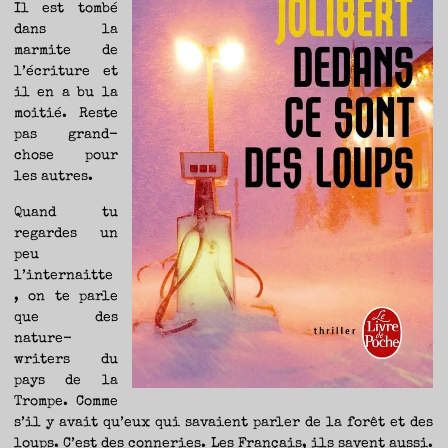
Il est tombé
dans la
marmite de
l’écriture et
il en a bu la
moitié. Reste
pas grand-
chose pour
les autres.
Quand tu
regardes un
peu
l’internaitte
, on te parle
que des
nature-
writers du
pays de la
Trompe. Comme
s’il y avait qu’eux qui savaient parler de la forêt et des
loups. C’est des conneries. Les Français, ils savent aussi.