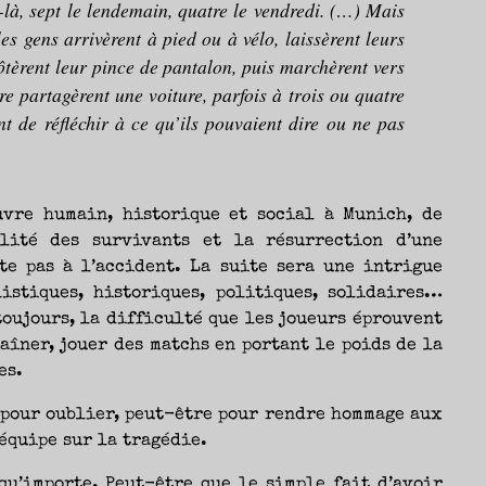
-là, sept le lendemain, quatre le vendredi. (…) Mais
es gens arrivèrent à pied ou à vélo, laissèrent leurs
 ôtèrent leur pince de pantalon, puis marchèrent vers
re partagèrent une voiture, parfois à trois ou quatre
nt de réfléchir à ce qu’ils pouvaient dire ou ne pas
uvre humain, historique et social à Munich, de
lité des survivants et la résurrection d’une
ête pas à l’accident. La suite sera une intrigue
istiques, historiques, politiques, solidaires…
toujours, la difficulté que les joueurs éprouvent
raîner, jouer des matchs en portant le poids de la
es.
 pour oublier, peut-être pour rendre hommage aux
équipe sur la tragédie.
qu’importe. Peut-être que le simple fait d’avoir