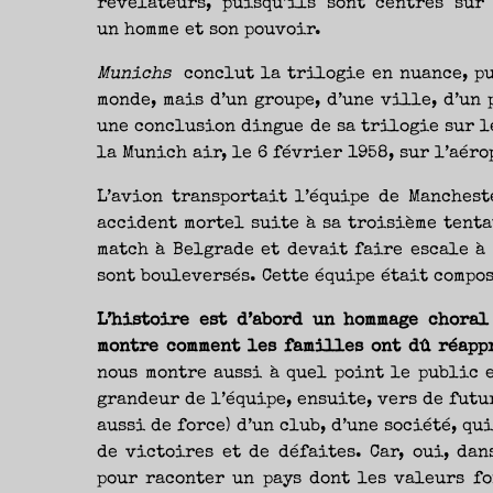
révélateurs, puisqu’ils sont centrés sur
un homme et son pouvoir.
Munichs
conclut la trilogie en nuance, pu
monde, mais d’un groupe, d’une ville, d’un 
une conclusion dingue de sa trilogie sur le
la Munich air, le 6 février 1958, sur l’aér
L’avion transportait l’équipe de Manchest
accident mortel suite à sa troisième tenta
match à Belgrade et devait faire escale à
sont bouleversés. Cette équipe était compos
L’histoire est d’abord un hommage choral
montre comment les familles ont dû réapp
nous montre aussi à quel point le public e
grandeur de l’équipe, ensuite, vers de futu
aussi de force) d’un club, d’une société, qu
de victoires et de défaites. Car, oui, da
pour raconter un pays dont les valeurs fo