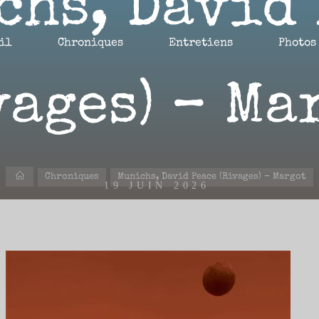
chs, David 
il
Chroniques
Entretiens
Photos
vages) – Ma
Accueil
Chroniques
Munichs, David Peace (Rivages) – Margot
19 JUIN 2026
Margot