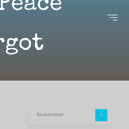
Peace
rgot
Recher
pour :