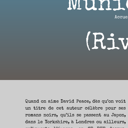
Muni
Aller
au
contenu
Accue
Aire(s)
(Ri
Libre(s)
L’ENVIE
DE
PARTAGE
ET
LA
CURIOSITÉ
SONT
À
L’ORIGINE
DE
CE
BLOG.
GARDER
LES
YEUX
Quand on aime David Peace, dès qu’on voit
OUVERTS
SUR
L’ACTUALITÉ
un titre de cet auteur célèbre pour ses
LITTÉRAIRE
SANS
romans noirs, qu’ils se passent au Japon,
COURIR
EN
PERMANENCE
dans le Yorkshire, à Londres ou ailleurs,
APRÈS
LES