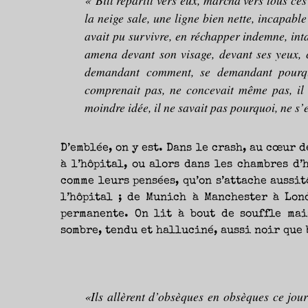
«
Bill repartit vers eux, marcha vers tous ce
la neige sale, une ligne bien nette, incapab
avait pu survivre, en réchapper indemne, intac
amena devant son visage, devant ses yeux, 
demandant comment, se demandant pourquo
comprenait pas, ne concevait même pas, il ét
moindre idée, il ne savait pas pourquoi, ne s
D’emblée, on y est. Dans le crash, au cœur d
à l’hôpital, ou alors dans les chambres d’
comme leurs pensées, qu’on s’attache aussitô
l’hôpital ; de Munich à Manchester à Lon
permanente. On lit à bout de souffle mai
sombre, tendu et halluciné, aussi noir que
«Ils allèrent d’obsèques en obsèques ce jour