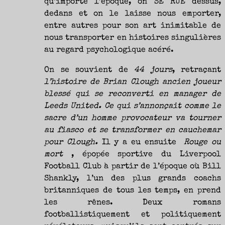
qu’importe l’époque, on SE RUE dessus,
NOUVEAUTÉS.
S’AUTORISER
dedans et on le laisse nous emporter,
LES
CHEMINS
DE
entre autres pour son art inimitable de
TRAVERSE
ET
nous transporter en histoires singulières
LES
PAS
DE
au regard psychologique acéré.
CÔTÉ,
PARLER
SURTOUT
DE
On se souvient de
44 jours
, retraçant
LIVRES,
DONC,
l’histoire de Brian Clough ancien joueur
MAIS
NE
blessé qui se reconverti en manager de
PAS
S’INTERDIRE
D’AUTRES
Leeds United. Ce qui s’annonçait comme le
HORIZONS.
BREF,
sacre d’un homme provocateur va tourner
SE
JETER
À
au fiasco et se transformer en cauchemar
L’EAU
OU
pour Clough.
Il y a eu ensuite
Rouge ou
SE
REMETTRE
mort
, épopée sportive du Liverpool
EN
SELLE
ET
Football Club à partir de l’époque où Bill
VOIR
CE
Shankly, l’un des plus grands coachs
QUI
ADVIENT.
AIRE(S)
britanniques de tous les temps, en prend
LIBRE(S),
ÇA
les rênes. Deux romans
COMMENCE
ICI.
footballistiquement et politiquement