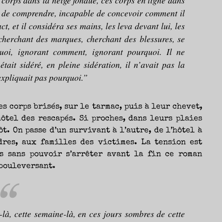
s corps dans la neige fondue, ces corps en ligne dans
le de comprendre, incapable de concevoir comment il
t, et il considéra ses mains, les leva devant lui, les
cherchant des marques, cherchant des blessures, se
i, ignorant comment, ignorant pourquoi. Il ne
ait sidéré, en pleine sidération, il n’avait pas la
’expliquait pas pourquoi.”
es corps brisés, sur le tarmac, puis à leur chevet,
hôtel des rescapés. Si proches, dans leurs plaies
t. On passe d’un survivant à l’autre, de l’hôtel à
dres, aux familles des victimes. La tension est
s sans pouvoir s’arrêter avant la fin ce roman
 bouleversant.
-là, cette semaine-là, en ces jours sombres de cette