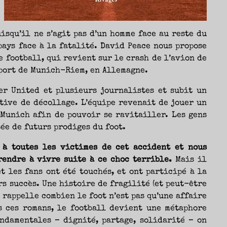
isqu’il ne s’agit pas d’un homme face au reste du
pays face à la fatalité. David Peace nous propose
 football, qui revient sur le crash de l’avion de
oport de Munich-Riem, en Allemagne.
er United et plusieurs journalistes et subit un
tive de décollage. L’équipe revenait de jouer un
 Munich afin de pouvoir se ravitailler. Les gens
ée de futurs prodiges du foot.
 à toutes les victimes de cet accident et nous
rendre à vivre suite à ce choc terrible.
Mais il
t les fans ont été touchés, et ont participé à la
rs succès. Une histoire de fragilité (et peut-être
i rappelle combien le foot n’est pas qu’une affaire
ns ces romans, le football devient une métaphore
ndamentales – dignité, partage, solidarité – on