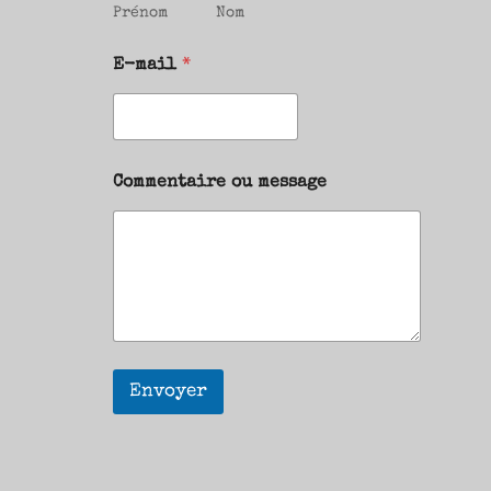
Prénom
Nom
E-mail
*
Commentaire ou message
Envoyer