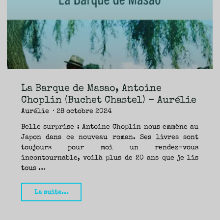
TRAVERSE
ET
LES
PAS
DE
CÔTÉ,
PARLER
SURTOUT
DE
LIVRES,
DONC,
MAIS
NE
PAS
S’INTERDIRE
D’AUTRES
HORIZONS.
BREF,
SE
JETER
La Barque de Masao, Antoine
À
L’EAU
OU
Choplin (Buchet Chastel) – Aurélie
SE
REMETTRE
Aurélie
28 octobre 2024
EN
SELLE
ET
VOIR
Belle surprise : Antoine Choplin nous emmène au
CE
QUI
Japon dans ce nouveau roman. Ses livres sont
ADVIENT.
AIRE(S)
LIBRE(S),
toujours pour moi un rendez-vous
ÇA
COMMENCE
incontournable, voilà plus de 20 ans que je lis
ICI.
tous …
"La
La suite...
Barque
de