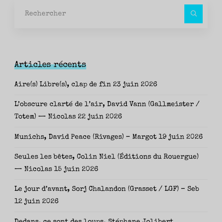
Rec
pour
Articles récents
Aire(s) Libre(s), clap de fin
23 juin 2026
L’obscure clarté de l’air, David Vann (Gallmeister /
Totem) — Nicolas
22 juin 2026
Munichs, David Peace (Rivages) – Margot
19 juin 2026
Seules les bêtes, Colin Niel (Éditions du Rouergue)
— Nicolas
15 juin 2026
Le jour d’avant, Sorj Chalandon (Grasset / LGF) – Seb
12 juin 2026
Dedans, ce sont des loups, Stéphane Jolibert