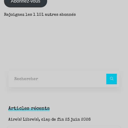
Abonnez-vous
Rejoignez les 1 101 autres abonnés
Rec
pour
Articles récents
Aire(s) Libre(s), clap de fin
23 juin 2026