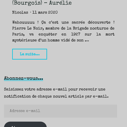
TRAVERSE
(Bourgois) – Aurélie
ET
LES
PAS
DE
Nicolas
11 mars 2020
CÔTÉ,
PARLER
SURTOUT
DE
Wahouuuuu ! Ça c’est une sacrée découverte !
LIVRES,
DONC,
Pierre Le Noir, membre de la Brigade nocturne de
MAIS
NE
PAS
Paris, va enquêter en 1927 sur la mort
S’INTERDIRE
D’AUTRES
mystérieuse d’un homme vidé de son …
HORIZONS.
BREF,
SE
JETER
À
"Quatorze
L’EAU
La suite...
OU
SE
crocs,
REMETTRE
EN
SELLE
Martín
ET
VOIR
Solares
CE
QUI
Abonnez-vous...
ADVIENT.
(Bourgois)
AIRE(S)
LIBRE(S),
ÇA
–
Saisissez votre adresse e-mail pour recevoir une
COMMENCE
ICI.
Aurélie"
notification de chaque nouvel article par e-mail.
Adresse
e-
mail