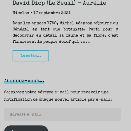
TRAVERSE
David Diop (Le Seuil) – Aurélie
ET
LES
PAS
DE
Nicolas
17 septembre 2021
CÔTÉ,
PARLER
SURTOUT
DE
Dans les années 1750, Michel Adanson séjourne au
LIVRES,
DONC,
Sénégal en tant que botaniste. Parti pour y
MAIS
NE
PAS
découvrir en détail sa faune et sa flore, c’est
S’INTERDIRE
D’AUTRES
finalement le peuple Wolof qui va …
HORIZONS.
BREF,
SE
JETER
À
"La
L’EAU
La suite...
OU
SE
Porte
REMETTRE
EN
SELLE
du
ET
VOIR
voyage
CE
QUI
Abonnez-vous...
ADVIENT.
sans
AIRE(S)
LIBRE(S),
ÇA
retour,
Saisissez votre adresse e-mail pour recevoir une
COMMENCE
ICI.
David
notification de chaque nouvel article par e-mail.
Diop
Adresse
(Le
e-
Seuil)
mail
–