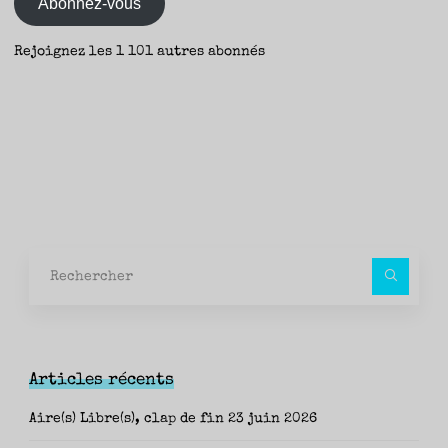
Abonnez-vous
Aurélie"
Rejoignez les 1 101 autres abonnés
Rec
pour
Articles récents
Aire(s) Libre(s), clap de fin
23 juin 2026