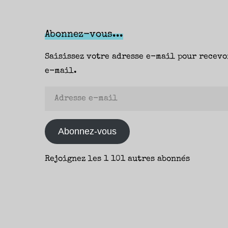
Fiona
Mozley
(Joëlle
Abonnez-vous...
Losfeld)
Saisissez votre adresse e-mail pour recevo
–
e-mail.
Fanny"
Adresse
e-
mail
Abonnez-vous
Rejoignez les 1 101 autres abonnés