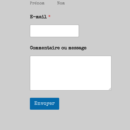
Prénom
Nom
E-mail
*
Commentaire ou message
Envoyer