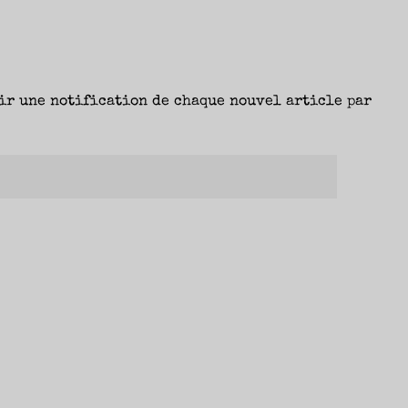
(Joëlle
Losfeld)
–
Aurélie"
ir une notification de chaque nouvel article par