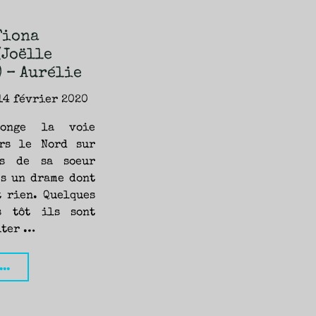
Fiona
(Joëlle
) – Aurélie
14 février 2020
longe la voie
rs le Nord sur
es de sa soeur
ès un drame dont
t rien. Quelques
s tôt ils sont
iter …
"Elmet,
...
Fiona
Mozley