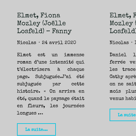
NOUVEAUTÉS.
S’AUTORISER
LES
CHEMINS
DE
Elmet, Fiona
Elmet, 
TRAVERSE
ET
Mozley (Joëlle
Mozley 
LES
PAS
DE
Losfeld) – Fanny
Losfeld
CÔTÉ,
PARLER
SURTOUT
DE
Nicolas
24 avril 2020
Nicolas
LIVRES,
DONC,
MAIS
NE
Elmet est un immense
Daniel 
PAS
S’INTERDIRE
roman d’une intensité qui
ferrée ve
D’AUTRES
HORIZONS.
BREF,
t’électrisera à chaque
les trac
SE
JETER
page. Subjuguée.J’ai été
Cathy apr
À
L’EAU
subjuguée par cette
on ne sai
OU
SE
REMETTRE
histoire. « On arriva en
mois plu
EN
SELLE
été, quand le paysage était
venus hab
ET
VOIR
CE
en fleurs, les journées
QUI
ADVIENT.
longues …
AIRE(S)
La suite
LIBRE(S),
ÇA
COMMENCE
ICI.
"Elmet,
La suite...