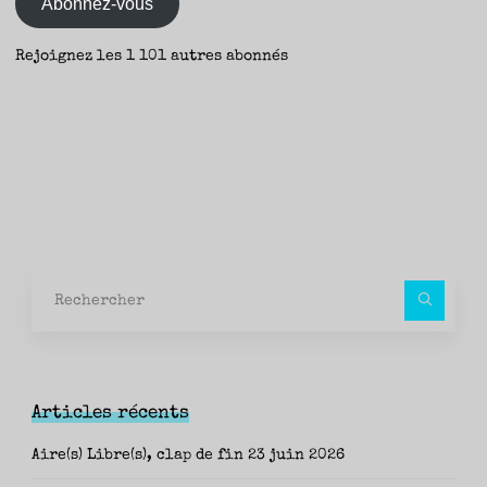
Abonnez-vous
Rejoignez les 1 101 autres abonnés
Rec
pour
Articles récents
Aire(s) Libre(s), clap de fin
23 juin 2026