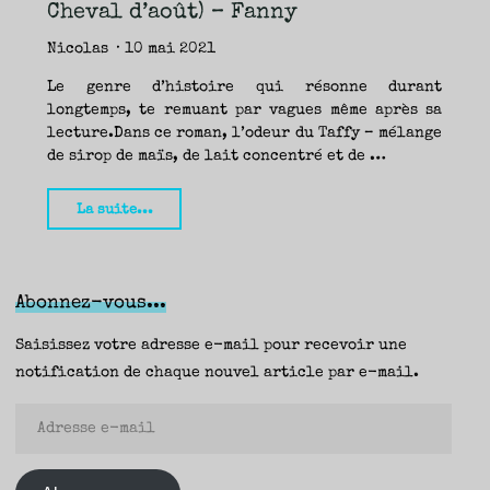
TRAVERSE
Cheval d’août) – Fanny
ET
LES
PAS
DE
Nicolas
10 mai 2021
CÔTÉ,
PARLER
SURTOUT
DE
Le genre d’histoire qui résonne durant
LIVRES,
DONC,
longtemps, te remuant par vagues même après sa
MAIS
NE
PAS
lecture.Dans ce roman, l’odeur du Taffy – mélange
S’INTERDIRE
D’AUTRES
de sirop de maïs, de lait concentré et de …
HORIZONS.
BREF,
SE
JETER
À
"Faire
L’EAU
La suite...
OU
SE
les
REMETTRE
EN
SELLE
sucres,
ET
VOIR
Fanny
CE
QUI
Abonnez-vous...
ADVIENT.
Britt
AIRE(S)
LIBRE(S),
ÇA
(Le
Saisissez votre adresse e-mail pour recevoir une
COMMENCE
ICI.
Cheval
notification de chaque nouvel article par e-mail.
d’août)
Adresse
–
e-
Fanny"
mail