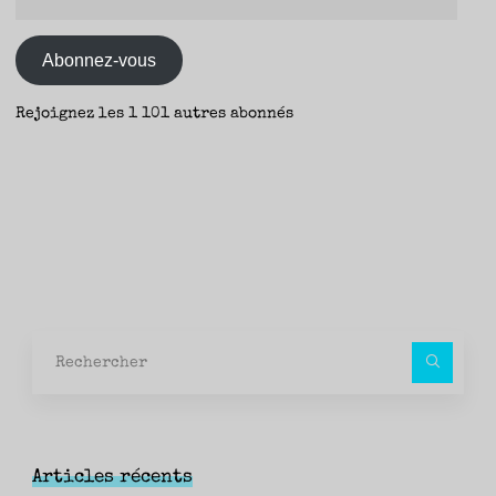
e-
–
mail
Yann"
Abonnez-vous
Rejoignez les 1 101 autres abonnés
Rec
pour
Articles récents