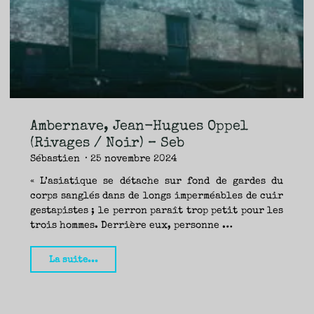
TRAVERSE
ET
LES
PAS
DE
CÔTÉ,
PARLER
SURTOUT
DE
LIVRES,
DONC,
MAIS
NE
PAS
S’INTERDIRE
D’AUTRES
HORIZONS.
BREF,
SE
JETER
Ambernave, Jean-Hugues Oppel
À
L’EAU
OU
(Rivages / Noir) – Seb
SE
REMETTRE
Sébastien
25 novembre 2024
EN
SELLE
ET
VOIR
« L’asiatique se détache sur fond de gardes du
CE
QUI
corps sanglés dans de longs imperméables de cuir
ADVIENT.
AIRE(S)
LIBRE(S),
gestapistes ; le perron paraît trop petit pour les
ÇA
COMMENCE
trois hommes. Derrière eux, personne …
ICI.
"Ambernave,
La suite...
Jean-
Hugues
Oppel