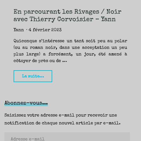
(Rivages
En parcourant les Rivages / Noir
/
avec Thierry Corvoisier – Yann
Noir)
–
Yann
4 février 2023
Seb"
Quiconque s’intéresse un tant soit peu au polar
(ou au roman noir, dans une acceptation un peu
plus large) a forcément, un jour, été amené à
côtoyer de près ou de …
"En
La suite...
parcourant
les
Rivages
Abonnez-vous...
/
Noir
Saisissez votre adresse e-mail pour recevoir une
avec
notification de chaque nouvel article par e-mail.
Thierry
Adresse
Corvoisier