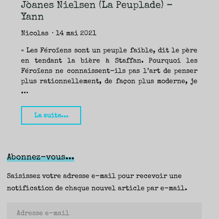
TRAVERSE
Jòanes Nielsen (La Peuplade) –
ET
LES
PAS
Yann
DE
CÔTÉ,
PARLER
SURTOUT
Nicolas
14 mai 2021
DE
LIVRES,
DONC,
MAIS
« Les Féroïens sont un peuple faible, dit le père
NE
PAS
en tendant la bière à Staffan. Pourquoi les
S’INTERDIRE
D’AUTRES
Féroïens ne connaissent-ils pas l’art de penser
HORIZONS.
BREF,
SE
plus rationnellement, de façon plus moderne, je
JETER
À
…
L’EAU
OU
SE
REMETTRE
EN
"Les
SELLE
La suite...
ET
VOIR
Collectionneurs
CE
QUI
ADVIENT.
d’images,
AIRE(S)
LIBRE(S),
Jòanes
ÇA
COMMENCE
Abonnez-vous...
ICI.
Nielsen
(La
Saisissez votre adresse e-mail pour recevoir une
Peuplade)
notification de chaque nouvel article par e-mail.
–
Adresse
Yann"