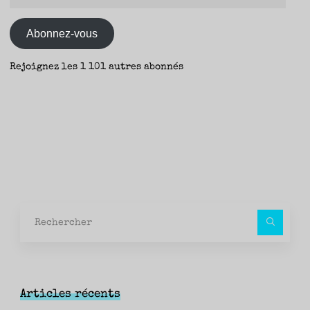
e-
mail
Abonnez-vous
Rejoignez les 1 101 autres abonnés
Rec
pour
Articles récents