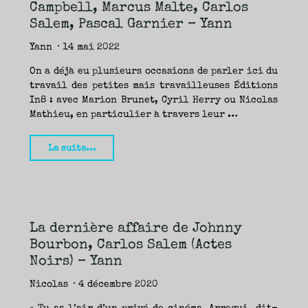
TRAVERSE
Campbell, Marcus Malte, Carlos
ET
LES
PAS
Salem, Pascal Garnier – Yann
DE
CÔTÉ,
PARLER
SURTOUT
Yann
14 mai 2022
DE
LIVRES,
DONC,
MAIS
On a déjà eu plusieurs occasions de parler ici du
NE
PAS
travail des petites mais travailleuses Éditions
S’INTERDIRE
D’AUTRES
In8 : avec Marion Brunet, Cyril Herry ou Nicolas
HORIZONS.
BREF,
SE
Mathieu, en particulier à travers leur …
JETER
À
L’EAU
OU
SE
"Polaroid
La suite...
REMETTRE
EN
SELLE
de
ET
VOIR
chez
CE
QUI
ADVIENT.
In8
AIRE(S)
LIBRE(S),
ÇA
:
COMMENCE
ICI.
La dernière affaire de Johnny
Bonnie
Bourbon, Carlos Salem (Actes
Joe
Noirs) – Yann
Campbell,
Marcus
Nicolas
4 décembre 2020
Malte,