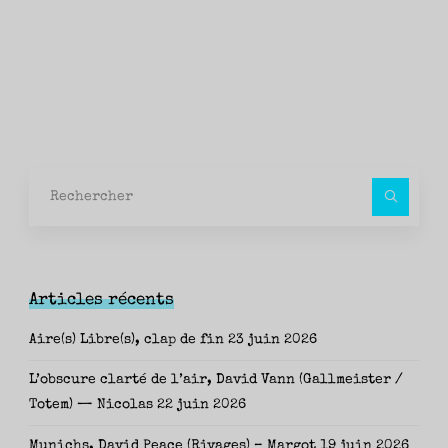
Rec
pour
Articles récents
Aire(s) Libre(s), clap de fin
23 juin 2026
L’obscure clarté de l’air, David Vann (Gallmeister /
Totem) — Nicolas
22 juin 2026
Munichs, David Peace (Rivages) – Margot
19 juin 2026