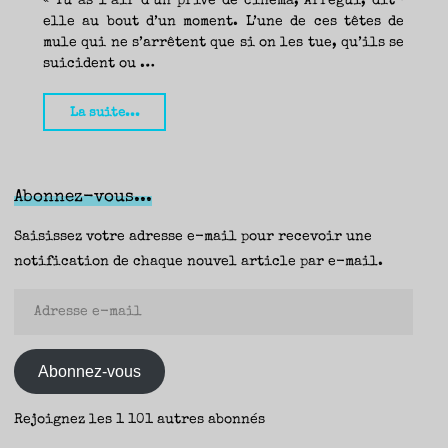
« Tu as l’air d’un privé de cinéma, Arregui, dit-
Carlos
elle au bout d’un moment. L’une de ces têtes de
Salem,
mule qui ne s’arrêtent que si on les tue, qu’ils se
suicident ou …
Pascal
Garnier
"La
La suite...
–
dernière
Yann"
affaire
de
Abonnez-vous...
Johnny
Bourbon,
Saisissez votre adresse e-mail pour recevoir une
Carlos
notification de chaque nouvel article par e-mail.
Salem
Adresse
(Actes
e-
Noirs)
mail
–
Abonnez-vous
Yann"
Rejoignez les 1 101 autres abonnés