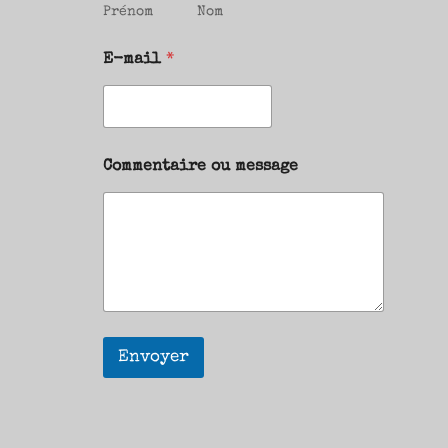
Prénom
Nom
E-mail
*
Commentaire ou message
Envoyer