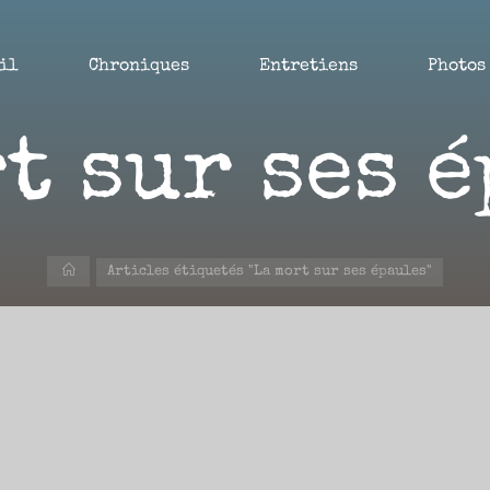
il
Chroniques
Entretiens
Photos
t sur ses 
Accueil
Articles étiquetés "La mort sur ses épaules"