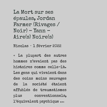
NOUVEAUTÉS.
S’AUTORISER
LES
CHEMINS
DE
La Mort sur ses
TRAVERSE
ET
épaules, Jordan
LES
PAS
DE
Farmer (Rivages /
CÔTÉ,
PARLER
Noir) – Yann –
SURTOUT
DE
LIVRES,
Aire(s) Noire(s)
DONC,
MAIS
NE
PAS
Nicolas
1 février 2022
S’INTERDIRE
D’AUTRES
HORIZONS.
BREF,
« La plupart des autres
SE
JETER
hommes n’avaient pas des
À
L’EAU
OU
histoires comme celle-là.
SE
REMETTRE
Les gens qui vivaient dans
EN
SELLE
ET
des coins moins sauvages
VOIR
CE
de la société étaient
QUI
ADVIENT.
affublés de traumatismes
AIRE(S)
LIBRE(S),
ÇA
plus conventionnels,
COMMENCE
ICI.
l’équivalent psychique …