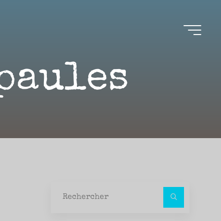
épaules
Recher
pour :