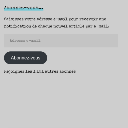
Wilson
Abonnez-vous...
(Rue
de
Saisissez votre adresse e-mail pour recevoir une
l’Échiquier)
notification de chaque nouvel article par e-mail.
–
Adresse
Yann
e-
et
mail
Fanny
Abonnez-vous
–"
Rejoignez les 1 101 autres abonnés