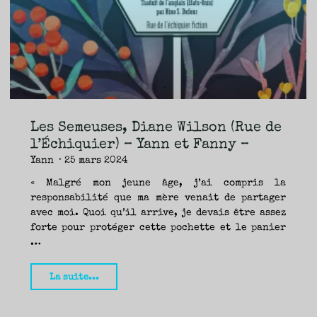
TRAVERSE
ET
LES
PAS
DE
CÔTÉ,
PARLER
SURTOUT
DE
LIVRES,
DONC,
MAIS
NE
PAS
S’INTERDIRE
D’AUTRES
HORIZONS.
BREF,
SE
JETER
Les Semeuses, Diane Wilson (Rue de
À
L’EAU
OU
l’Échiquier) – Yann et Fanny –
SE
REMETTRE
Yann
25 mars 2024
EN
SELLE
ET
VOIR
« Malgré mon jeune âge, j’ai compris la
CE
QUI
responsabilité que ma mère venait de partager
ADVIENT.
AIRE(S)
LIBRE(S),
avec moi. Quoi qu’il arrive, je devais être assez
ÇA
COMMENCE
forte pour protéger cette pochette et le panier
ICI.
…
"Les
La suite...
Semeuses,
Diane