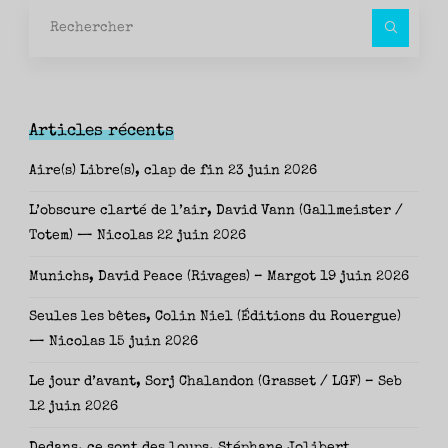
Rec
pour
Articles récents
Aire(s) Libre(s), clap de fin
23 juin 2026
L’obscure clarté de l’air, David Vann (Gallmeister /
Totem) — Nicolas
22 juin 2026
Munichs, David Peace (Rivages) – Margot
19 juin 2026
Seules les bêtes, Colin Niel (Éditions du Rouergue)
— Nicolas
15 juin 2026
Le jour d’avant, Sorj Chalandon (Grasset / LGF) – Seb
12 juin 2026
Dedans, ce sont des loups, Stéphane Jolibert