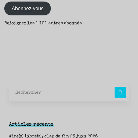
mail
Trencadis"
Abonnez-vous
Rejoignez les 1 101 autres abonnés
Rec
pour
Articles récents
Aire(s) Libre(s), clap de fin
23 juin 2026