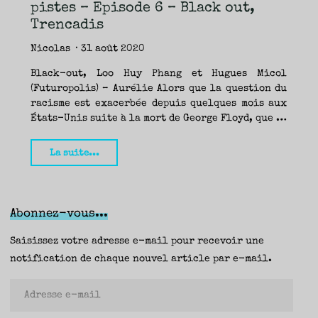
TRAVERSE
pistes – Episode 6 – Black out,
ET
LES
PAS
Trencadis
DE
CÔTÉ,
PARLER
SURTOUT
Nicolas
31 août 2020
DE
LIVRES,
DONC,
MAIS
Black-out, Loo Huy Phang et Hugues Micol
NE
PAS
(Futuropolis) – Aurélie Alors que la question du
S’INTERDIRE
D’AUTRES
racisme est exacerbée depuis quelques mois aux
HORIZONS.
BREF,
SE
États-Unis suite à la mort de George Floyd, que …
JETER
À
L’EAU
OU
SE
"Rentrée
La suite...
REMETTRE
EN
SELLE
littéraire,
ET
VOIR
quelques
CE
QUI
ADVIENT.
pistes
AIRE(S)
Abonnez-vous...
LIBRE(S),
ÇA
–
COMMENCE
ICI.
Episode
Saisissez votre adresse e-mail pour recevoir une
6
notification de chaque nouvel article par e-mail.
–
Adresse
Black
e-
out,