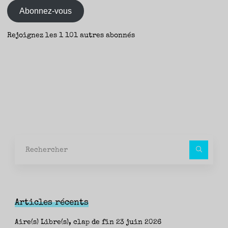
Abonnez-vous
Rejoignez les 1 101 autres abonnés
Rec
pour
Articles récents
Aire(s) Libre(s), clap de fin
23 juin 2026