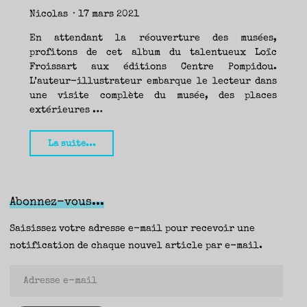
TRAVERSE
ET
Nicolas
17 mars 2021
LES
PAS
DE
CÔTÉ,
En attendant la réouverture des musées,
PARLER
SURTOUT
DE
profitons de cet album du talentueux Loïc
LIVRES,
DONC,
Froissart aux éditions Centre Pompidou.
MAIS
NE
L’auteur-illustrateur embarque le lecteur dans
PAS
S’INTERDIRE
D’AUTRES
une visite complète du musée, des places
HORIZONS.
BREF,
extérieures …
SE
JETER
À
L’EAU
OU
"Chronique
SE
La suite...
REMETTRE
EN
Jeunesse
SELLE
ET
VOIR
–
CE
QUI
Hélène"
ADVIENT.
AIRE(S)
Abonnez-vous...
LIBRE(S),
ÇA
COMMENCE
ICI.
Saisissez votre adresse e-mail pour recevoir une
notification de chaque nouvel article par e-mail.
Adresse
e-
mail