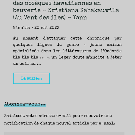
TRAVERSE
des obsèques hawaiiennes en
ET
LES
PAS
beuverie – Kristiana Kahakauwila
DE
CÔTÉ,
(Au Vent des îles) – Yann
PARLER
SURTOUT
DE
LIVRES,
Nicolas
20 mai 2022
DONC,
MAIS
NE
PAS
Au moment d’attaquer cette chronique par
S’INTERDIRE
D’AUTRES
HORIZONS.
quelques lignes du genre « jeune maison
BREF,
SE
spécialisée dans les littératures de l’Océanie
JETER
À
bla bla bla … », un léger doute m’incite à jeter
L’EAU
OU
SE
un oeil au …
REMETTRE
EN
SELLE
ET
VOIR
"39
La suite...
CE
QUI
ADVIENT.
bonnes
AIRE(S)
LIBRE(S),
raisons
ÇA
COMMENCE
ICI.
de
Abonnez-vous...
transformer
des
Saisissez votre adresse e-mail pour recevoir une
obsèques
notification de chaque nouvel article par e-mail.
hawaiiennes