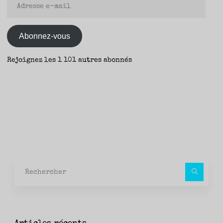
Adresse
en
e-
beuverie
mail
–
Abonnez-vous
Kristiana
Kahakauwila
Rejoignez les 1 101 autres abonnés
(Au
Vent
des
îles)
–
Yann"
Rec
pour