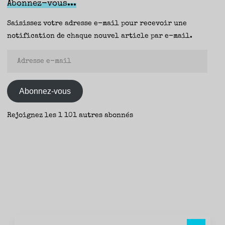
Abonnez-vous...
(P.O.L.)
–
Saisissez votre adresse e-mail pour recevoir une
Fanny"
notification de chaque nouvel article par e-mail.
Adresse
e-
mail
Abonnez-vous
Rejoignez les 1 101 autres abonnés
Rec