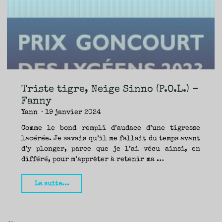
TRAVERSE
ET
LES
PAS
DE
CÔTÉ,
PARLER
SURTOUT
DE
LIVRES,
DONC,
MAIS
NE
PAS
S’INTERDIRE
D’AUTRES
HORIZONS.
BREF,
SE
JETER
Triste tigre, Neige Sinno (P.O.L.) –
À
L’EAU
OU
Fanny
SE
REMETTRE
Yann
19 janvier 2024
EN
SELLE
ET
VOIR
Comme le bond rempli d’audace d’une tigresse
CE
QUI
lacérée. Je savais qu’il me fallait du temps avant
ADVIENT.
AIRE(S)
LIBRE(S),
d’y plonger, parce que je l’ai vécu ainsi, en
ÇA
COMMENCE
différé, pour m’apprêter à retenir ma …
ICI.
"Triste
La suite...
tigre,
Neige
Sinno