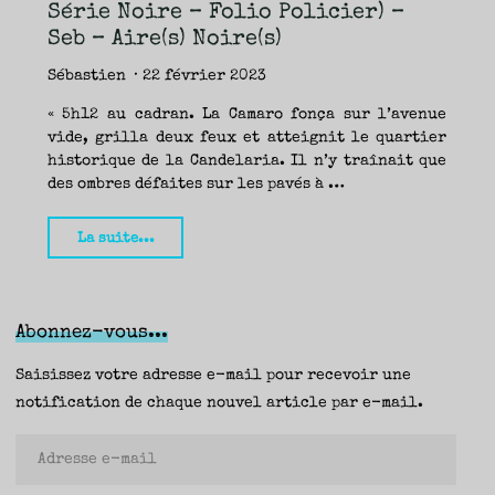
TRAVERSE
Série Noire – Folio Policier) –
ET
LES
PAS
Seb – Aire(s) Noire(s)
DE
CÔTÉ,
PARLER
SURTOUT
Sébastien
22 février 2023
DE
LIVRES,
DONC,
MAIS
« 5h12 au cadran. La Camaro fonça sur l’avenue
NE
PAS
vide, grilla deux feux et atteignit le quartier
S’INTERDIRE
D’AUTRES
historique de la Candelaria. Il n’y traînait que
HORIZONS.
BREF,
SE
des ombres défaites sur les pavés à …
JETER
À
L’EAU
OU
SE
"Paz,
La suite...
REMETTRE
EN
SELLE
Caryl
ET
VOIR
Ferey
CE
QUI
ADVIENT.
(Gallimard
AIRE(S)
Abonnez-vous...
LIBRE(S),
ÇA
/
COMMENCE
ICI.
Série
Saisissez votre adresse e-mail pour recevoir une
Noire
notification de chaque nouvel article par e-mail.
–
Adresse
Folio
e-
Policier)