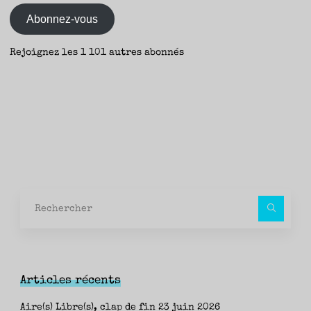
mail
–
Abonnez-vous
Seb
–
Rejoignez les 1 101 autres abonnés
Aire(s)
Noire(s)"
Rec
pour
Articles récents
Aire(s) Libre(s), clap de fin
23 juin 2026