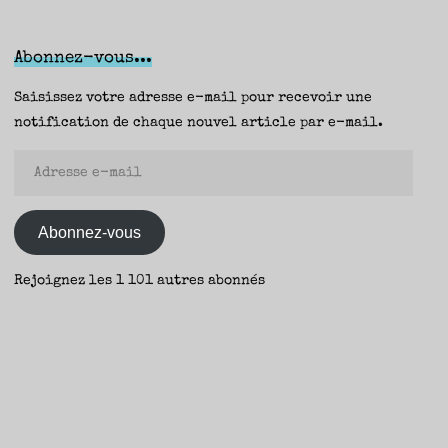
nous
vivrez,
Abonnez-vous...
Hervé
Le
Saisissez votre adresse e-mail pour recevoir une
Corre
notification de chaque nouvel article par e-mail.
(Rivages
Adresse
Noirs)
e-
—
mail
Nicolas"
Abonnez-vous
Rejoignez les 1 101 autres abonnés