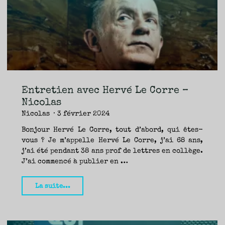
TRAVERSE
ET
LES
PAS
DE
CÔTÉ,
PARLER
SURTOUT
DE
LIVRES,
DONC,
MAIS
NE
PAS
S’INTERDIRE
D’AUTRES
HORIZONS.
BREF,
SE
JETER
Entretien avec Hervé Le Corre –
À
L’EAU
OU
Nicolas
SE
REMETTRE
Nicolas
3 février 2024
EN
SELLE
ET
VOIR
Bonjour Hervé Le Corre, tout d’abord, qui êtes-
CE
QUI
vous ? Je m’appelle Hervé Le Corre, j’ai 68 ans,
ADVIENT.
AIRE(S)
LIBRE(S),
j’ai été pendant 38 ans prof de lettres en collège.
ÇA
COMMENCE
J’ai commencé à publier en …
ICI.
"Entretien
La suite...
avec
Hervé
Le