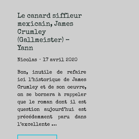
NOUVEAUTÉS.
S’AUTORISER
LES
CHEMINS
DE
Le canard siffleur
TRAVERSE
ET
mexicain, James
LES
PAS
DE
Crumley
CÔTÉ,
PARLER
(Gallmeister) –
SURTOUT
DE
LIVRES,
Yann
DONC,
MAIS
NE
PAS
Nicolas
17 avril 2020
S’INTERDIRE
D’AUTRES
HORIZONS.
BREF,
Bon, inutile de refaire
SE
JETER
ici l’historique de James
À
L’EAU
OU
Crumley et de son oeuvre,
SE
REMETTRE
on se bornera à rappeler
EN
SELLE
ET
que le roman dont il est
VOIR
CE
question aujourd’hui est
QUI
ADVIENT.
précédemment paru dans
AIRE(S)
LIBRE(S),
ÇA
l’excellente …
COMMENCE
ICI.