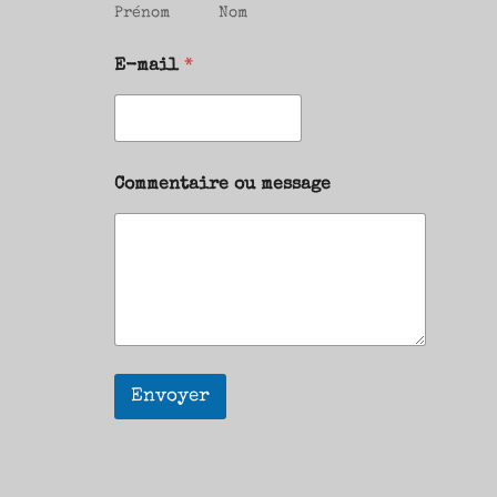
Prénom
Nom
E-mail
*
Commentaire ou message
Envoyer