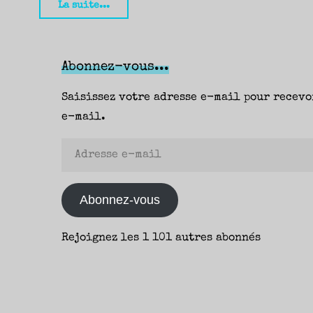
"Le
La suite...
canard
siffleur
mexicain,
Abonnez-vous...
James
Saisissez votre adresse e-mail pour recevo
Crumley
e-mail.
(Gallmeister)
–
Adresse
Yann"
e-
mail
Abonnez-vous
Rejoignez les 1 101 autres abonnés