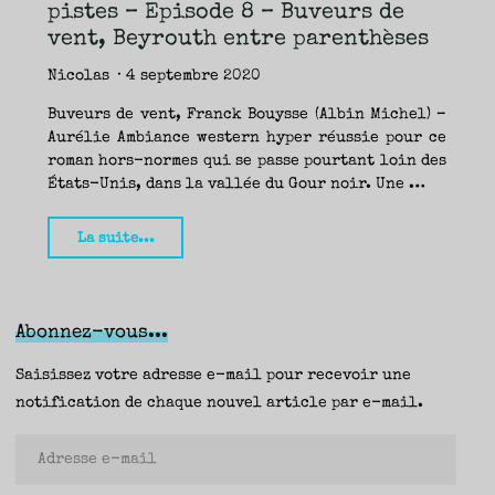
TRAVERSE
pistes – Episode 8 – Buveurs de
ET
LES
PAS
vent, Beyrouth entre parenthèses
DE
CÔTÉ,
PARLER
SURTOUT
Nicolas
4 septembre 2020
DE
LIVRES,
DONC,
MAIS
Buveurs de vent, Franck Bouysse (Albin Michel) –
NE
PAS
Aurélie Ambiance western hyper réussie pour ce
S’INTERDIRE
D’AUTRES
roman hors-normes qui se passe pourtant loin des
HORIZONS.
BREF,
SE
États-Unis, dans la vallée du Gour noir. Une …
JETER
À
L’EAU
OU
SE
"Rentrée
La suite...
REMETTRE
EN
SELLE
littéraire,
ET
VOIR
quelques
CE
QUI
ADVIENT.
pistes
AIRE(S)
Abonnez-vous...
LIBRE(S),
ÇA
–
COMMENCE
ICI.
Episode
Saisissez votre adresse e-mail pour recevoir une
8
notification de chaque nouvel article par e-mail.
–
Adresse
Buveurs
e-
de