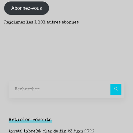
mail
vent,
Abonnez-vous
Beyrouth
entre
Rejoignez les 1 101 autres abonnés
parenthèses"
Rec
pour
Articles récents
Aire(s) Libre(s), clap de fin
23 juin 2026