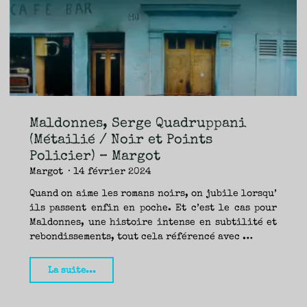
TRAVERSE
ET
LES
PAS
DE
CÔTÉ,
PARLER
SURTOUT
DE
LIVRES,
DONC,
MAIS
NE
PAS
S’INTERDIRE
D’AUTRES
HORIZONS.
BREF,
SE
JETER
Maldonnes, Serge Quadruppani
À
L’EAU
OU
(Métailié / Noir et Points
SE
REMETTRE
Policier) – Margot
EN
SELLE
ET
Margot
14 février 2024
VOIR
CE
QUI
ADVIENT.
Quand on aime les romans noirs, on jubile lorsqu’
AIRE(S)
LIBRE(S),
ils passent enfin en poche. Et c’est le cas pour
ÇA
COMMENCE
Maldonnes, une histoire intense en subtilité et
ICI.
rebondissements, tout cela référencé avec …
"Maldonnes,
La suite...
Serge
Quadruppani