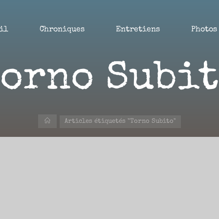
il
Chroniques
Entretiens
Photos
orno Subi
Accueil
Articles étiquetés "Torno Subito"