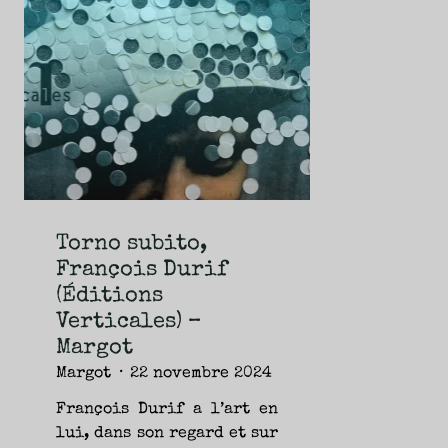
NOUVEAUTÉS.
S’AUTORISER
LES
CHEMINS
DE
TRAVERSE
ET
LES
PAS
DE
CÔTÉ,
PARLER
SURTOUT
DE
LIVRES,
DONC,
MAIS
NE
PAS
S’INTERDIRE
D’AUTRES
HORIZONS.
BREF,
SE
Torno subito,
JETER
À
François Durif
L’EAU
OU
SE
(Éditions
REMETTRE
EN
SELLE
Verticales) –
ET
VOIR
Margot
CE
QUI
ADVIENT.
Margot
22 novembre 2024
AIRE(S)
LIBRE(S),
ÇA
COMMENCE
François Durif a l’art en
ICI.
lui, dans son regard et sur