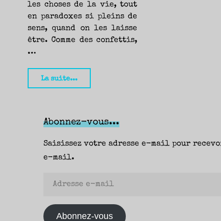
les choses de la vie, tout
en paradoxes si pleins de
sens, quand on les laisse
être. Comme des confettis,
…
"Torno
La suite...
subito,
François
Durif
Abonnez-vous...
(Éditions
Saisissez votre adresse e-mail pour recevo
Verticales)
e-mail.
–
Margot"
Adresse
e-
mail
Abonnez-vous