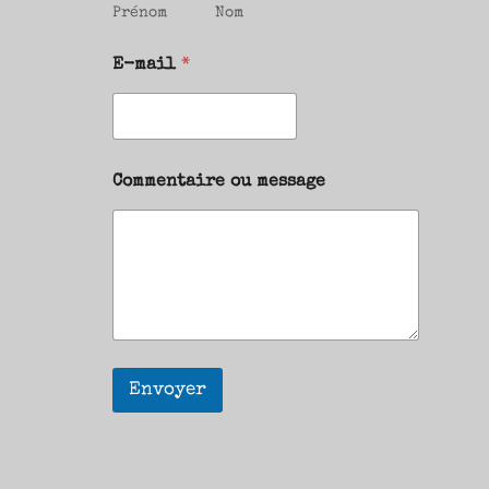
Prénom
Nom
E-mail
*
Commentaire ou message
Envoyer