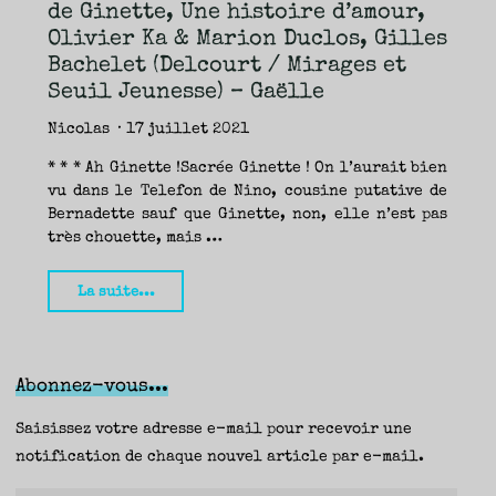
TRAVERSE
de Ginette, Une histoire d’amour,
ET
LES
PAS
Olivier Ka & Marion Duclos, Gilles
DE
CÔTÉ,
Bachelet (Delcourt / Mirages et
PARLER
SURTOUT
DE
Seuil Jeunesse) – Gaëlle
LIVRES,
DONC,
MAIS
NE
Nicolas
17 juillet 2021
PAS
S’INTERDIRE
D’AUTRES
HORIZONS.
* * * Ah Ginette !Sacrée Ginette ! On l’aurait bien
BREF,
SE
vu dans le Telefon de Nino, cousine putative de
JETER
À
L’EAU
Bernadette sauf que Ginette, non, elle n’est pas
OU
SE
très chouette, mais …
REMETTRE
EN
SELLE
ET
VOIR
"Un
CE
La suite...
QUI
ADVIENT.
été
AIRE(S)
LIBRE(S),
ÇA
en
COMMENCE
ICI.
BD,
Abonnez-vous...
épisode
3
Saisissez votre adresse e-mail pour recevoir une
–
notification de chaque nouvel article par e-mail.
Les