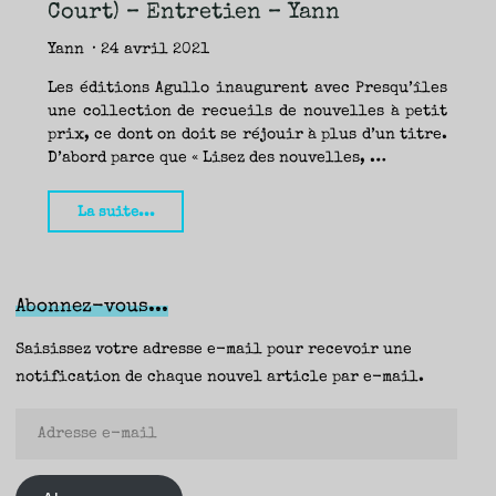
TRAVERSE
Court) – Entretien – Yann
ET
LES
PAS
DE
Yann
24 avril 2021
CÔTÉ,
PARLER
SURTOUT
DE
Les éditions Agullo inaugurent avec Presqu’îles
LIVRES,
DONC,
une collection de recueils de nouvelles à petit
MAIS
NE
PAS
prix, ce dont on doit se réjouir à plus d’un titre.
S’INTERDIRE
D’AUTRES
D’abord parce que « Lisez des nouvelles, …
HORIZONS.
BREF,
SE
JETER
À
"Presqu’îles,
L’EAU
La suite...
OU
SE
Yan
REMETTRE
EN
SELLE
Lespoux
ET
VOIR
(Agullo
CE
QUI
Abonnez-vous...
ADVIENT.
Court)
AIRE(S)
LIBRE(S),
ÇA
–
Saisissez votre adresse e-mail pour recevoir une
COMMENCE
ICI.
Entretien
notification de chaque nouvel article par e-mail.
–
Adresse
Yann"
e-
mail