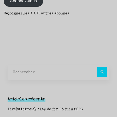
Abonnez-vous
Rejoignez les 1 101 autres abonnés
Rec
pour
Articles récents
Aire(s) Libre(s), clap de fin
23 juin 2026