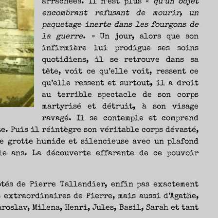
arrachées. Il n’est plus «
qu’un objet
encombrant refusant de mourir, un
paquetage inerte dans les fourgons de
la guerre. »
Un jour, alors que son
infirmière lui prodigue ses soins
quotidiens, il se retrouve dans sa
tête, voit ce qu’elle voit, ressent ce
qu’elle ressent et surtout, il a droit
au terrible spectacle de son corps
martyrisé et détruit, à son visage
ravagé. Il se contemple et comprend
te. Puis il réintègre son véritable corps dévasté,
ne grotte humide et silencieuse avec un plafond
le ans. La découverte effarante de ce pouvoir
ôtés de Pierre Tallandier, enfin pas exactement
 extraordinaires de Pierre, mais aussi d’Agathe,
aroslav, Milena, Henri, Jules, Basil, Sarah et tant