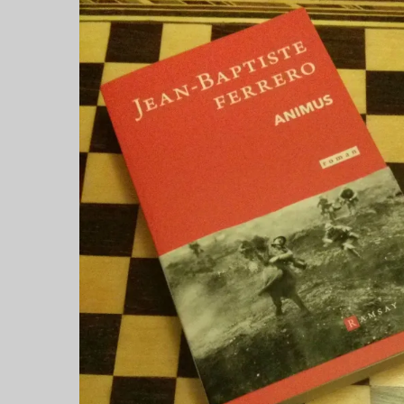
NOUVEAUTÉS.
S’AUTORISER
LES
CHEMINS
DE
TRAVERSE
ET
LES
PAS
DE
CÔTÉ,
PARLER
SURTOUT
DE
LIVRES,
DONC,
MAIS
NE
PAS
S’INTERDIRE
D’AUTRES
HORIZONS.
BREF,
SE
JETER
À
L’EAU
OU
SE
REMETTRE
EN
SELLE
ET
VOIR
CE
QUI
ADVIENT.
AIRE(S)
LIBRE(S),
ÇA
COMMENCE
ICI.