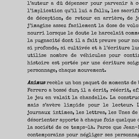
l’auteur a dû dépenser pour parvenir à c
l’implication qu’il lui a fallu, les sacrif
de déception, de retour en arrière, de j
j’imagine assez facilement la dose de volo
nourri lorsque le doute le harcelait comme
la pugnacité dont il a fait preuve pour nou
si profonde, si cultivée et à l’écriture l
utilise nombre de véhicules pour conti
histoire est portée par une écriture soig
personnage, chaque mouvement.
Animus
recèle un bon paquet de moments de 
Ferrero a bossé dur, il a écrit, réécrit, e
le jeu en valait la chandelle. La constru
mais s’avère limpide pour le lecteur. 
journaux intimes, les lettres, les Unes de
désorienter apporte à chaque fois quelque c
la société de ce temps-là. Parce que Jean-
contemporains pour négliger ses personnag