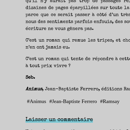
qu’il n’y aurait pas trop de passages r
dizaines de pages éparpillées sur toute la
parce que ce serait passer à côté d’un trè
nous des sentiments parfois enfouis, des so
écriture ne vous gênera pas.
C’est un roman qui remue les tripes, et c
n’en ont jamais eu.
C’est un roman qui tente de répondre à cette
à tout prix vivre ?
Seb.
Animus
, Jean-Baptiste Ferrero, éditions Ram
#
Animus
#
Jean-Baptiste Ferrero
#
Ramsay
Laisser un commentaire