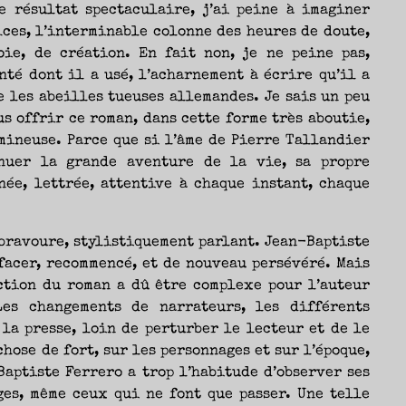
e résultat spectaculaire, j’ai peine à imaginer
ices, l’interminable colonne des heures de doute,
oie, de création. En fait non, je ne peine pas,
nté dont il a usé, l’acharnement à écrire qu’il a
 les abeilles tueuses allemandes. Je sais un peu
s offrir ce roman, dans cette forme très aboutie,
umineuse. Parce que si l’âme de Pierre Tallandier
nuer la grande aventure de la vie, sa propre
née, lettrée, attentive à chaque instant, chaque
bravoure, stylistiquement parlant. Jean-Baptiste
ffacer, recommencé, et de nouveau persévéré. Mais
ction du roman a dû être complexe pour l’auteur
Les changements de narrateurs, les différents
 la presse, loin de perturber le lecteur et de le
hose de fort, sur les personnages et sur l’époque,
Baptiste Ferrero a trop l’habitude d’observer ses
es, même ceux qui ne font que passer. Une telle