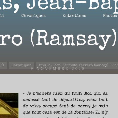
s, Jean-Ba
il
Chroniques
Entretiens
Photos
ro (Ramsay)
Accueil
Chroniques
Animus, Jean-Baptiste Ferrero (Ramsay) – Se
9 NOVEMBRE 2020
« Je n’admets rien du tout. Moi qui ai
endossé tant de dépouilles, vécu tant
Nicolas
de vies, occupé tant de corps, je sais
que tout cela est de la foutaise. Il n’y