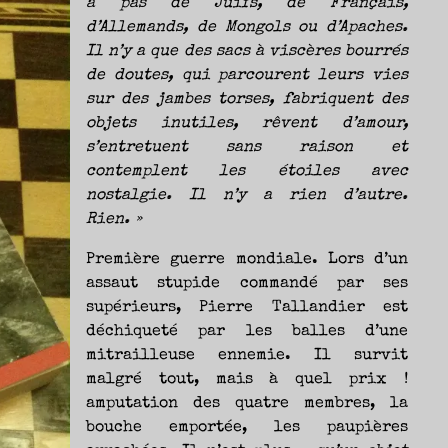
a pas de Juifs, de Français,
d’Allemands, de Mongols ou d’Apaches.
Il n’y a que des sacs à viscères bourrés
de doutes, qui parcourent leurs vies
sur des jambes torses, fabriquent des
objets inutiles, rêvent d’amour,
s’entretuent sans raison et
contemplent les étoiles avec
nostalgie. Il n’y a rien d’autre.
Rien. »
Première guerre mondiale. Lors d’un
assaut stupide commandé par ses
supérieurs, Pierre Tallandier est
déchiqueté par les balles d’une
mitrailleuse ennemie. Il survit
malgré tout, mais à quel prix !
amputation des quatre membres, la
bouche emportée, les paupières