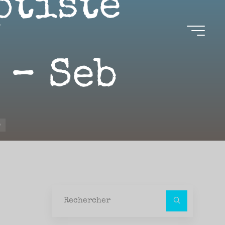
ptiste
 – Seb
b
Recher
pour :