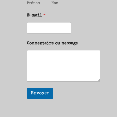
Prénom
Nom
E-mail
*
Commentaire ou message
Envoyer