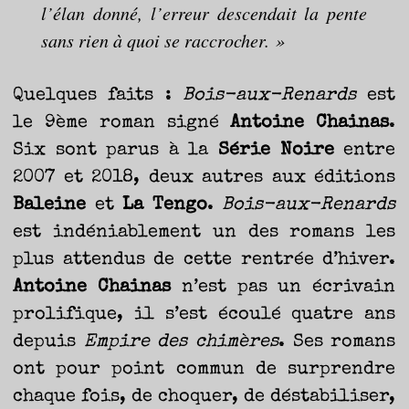
TRAVERSE
l’élan donné, l’erreur descendait la pente
ET
LES
PAS
sans rien à quoi se raccrocher. »
DE
CÔTÉ,
PARLER
SURTOUT
DE
LIVRES,
DONC,
Quelques faits :
Bois-aux-Renards
est
MAIS
NE
PAS
S’INTERDIRE
le 9ème roman signé
Antoine Chainas
.
D’AUTRES
HORIZONS.
BREF,
Six sont parus à la
Série Noire
entre
SE
JETER
À
2007 et 2018, deux autres aux éditions
L’EAU
OU
SE
REMETTRE
Baleine
et
La Tengo
.
Bois-aux-Renards
EN
SELLE
ET
est indéniablement un des romans les
VOIR
CE
QUI
plus attendus de cette rentrée d’hiver.
ADVIENT.
AIRE(S)
LIBRE(S),
ÇA
Antoine Chainas
n’est pas un écrivain
COMMENCE
ICI.
prolifique, il s’est écoulé quatre ans
depuis
Empire des chimères
. Ses romans
ont pour point commun de surprendre
chaque fois, de choquer, de déstabiliser,