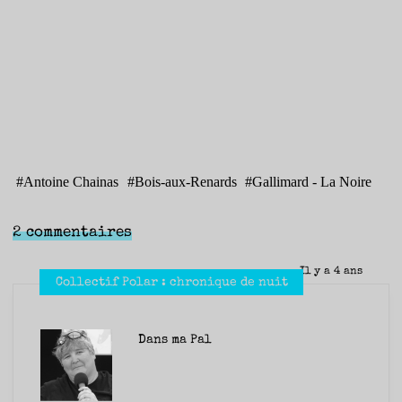
#
Antoine Chainas
#
Bois-aux-Renards
#
Gallimard - La Noire
2 commentaires
Il y a 4 ans
Collectif Polar : chronique de nuit
Dans ma Pal