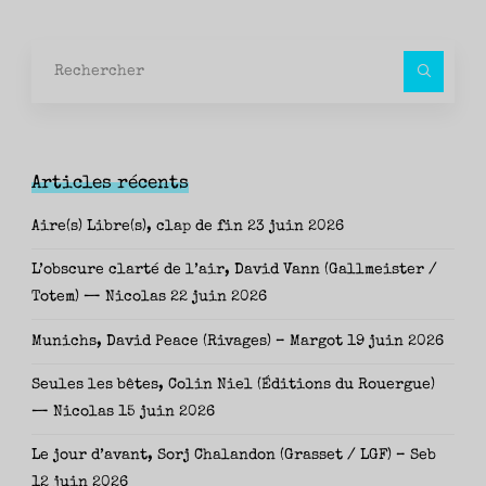
Rec
pour
Articles récents
Aire(s) Libre(s), clap de fin
23 juin 2026
L’obscure clarté de l’air, David Vann (Gallmeister /
Totem) — Nicolas
22 juin 2026
Munichs, David Peace (Rivages) – Margot
19 juin 2026
Seules les bêtes, Colin Niel (Éditions du Rouergue)
— Nicolas
15 juin 2026
Le jour d’avant, Sorj Chalandon (Grasset / LGF) – Seb
12 juin 2026