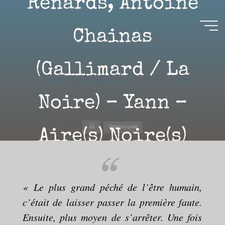
Renards, Antoine
Aller
au
contenu
Chainas
Aire(s)
(Gallimard / La
Libre(s)
L’ENVIE
DE
Noire) – Yann –
PARTAGE
ET
LA
CURIOSITÉ
SONT
À
Accueil
L’ORIGINE
Chroniques
Aire(s) Noire(s)
DE
CE
BLOG.
GARDER
LES
YEUX
OUVERTS
SUR
30 JANVIER 2023
L’ACTUALITÉ
LITTÉRAIRE
SANS
COURIR
« Le plus grand péché de l’être humain,
EN
PERMANENCE
APRÈS
c’était de laisser passer la première faute.
LES
NOUVEAUTÉS.
S’AUTORISER
LES
Ensuite, plus moyen de s’arrêter. Une fois
Yann
CHEMINS
DE