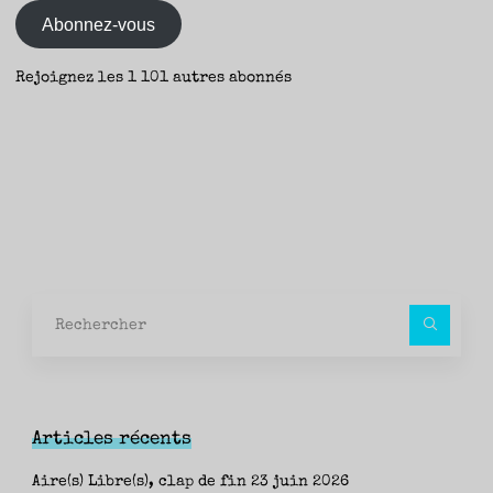
mail
Abonnez-vous
Rejoignez les 1 101 autres abonnés
Rec
pour
Articles récents
Aire(s) Libre(s), clap de fin
23 juin 2026