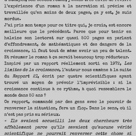
d’Etampes
, son second roman, j’avais très envie de revivre
l’expérience d’un roman à la narration si précise et
travaillée qu’en moins de deux pages, ça y est, je suis
mordue.
J’ai pris mon temps pour ce titre qui, je crois, est encore
meilleure que le précédent. Parce que pour tenir en
haleine son lectorat sur quasi 500 pages en parlant
d’effondrement, de mathématiques et des dangers de la
croissance, il faut tout de même avoir un peu de talent.
Et résumer le roman à ça serait beaucoup trop réducteur.
Inspiré par un rapport réellement sorti en 1972,
Les
limites de la croissance
, l’auteur nous emmène à la suite
du
Rapport 21
, écrit par quatre scientifiques ayant
trouvé un moyen de prévoir l’imprévisible : si la
croissance continue à ce rythme, à quoi ressemblera le
monde dans 50 ans ?
Ce rapport, commandé par des gens avec le pouvoir de
renverser la situation, fera un flop. Dans le sens, où il
n’est pas pris au sérieux.
« Ils avaient accueilli les deux chercheurs très
affablement parce qu’ils savaient qu’aucune vérité
scientifique ne pourrait renverser cette chose si