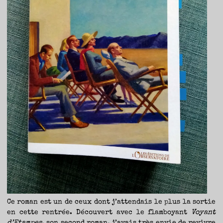
TRAVERSE
ET
LES
PAS
DE
CÔTÉ,
PARLER
SURTOUT
DE
LIVRES,
DONC,
MAIS
NE
PAS
S’INTERDIRE
D’AUTRES
HORIZONS.
BREF,
SE
JETER
À
L’EAU
OU
SE
REMETTRE
EN
SELLE
ET
VOIR
CE
QUI
ADVIENT.
AIRE(S)
LIBRE(S),
ÇA
COMMENCE
ICI.
Ce roman est un de ceux dont j’attendais le plus la sortie
en cette rentrée. Découvert avec le flamboyant
Voyant