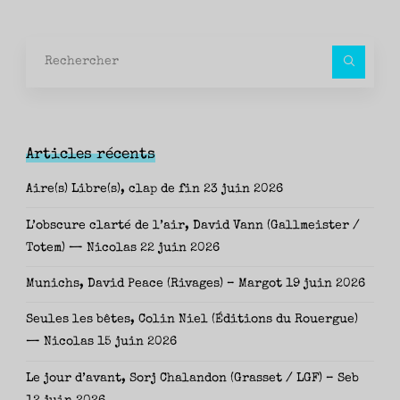
Rec
pour
Articles récents
Aire(s) Libre(s), clap de fin
23 juin 2026
L’obscure clarté de l’air, David Vann (Gallmeister /
Totem) — Nicolas
22 juin 2026
Munichs, David Peace (Rivages) – Margot
19 juin 2026
Seules les bêtes, Colin Niel (Éditions du Rouergue)
— Nicolas
15 juin 2026
Le jour d’avant, Sorj Chalandon (Grasset / LGF) – Seb