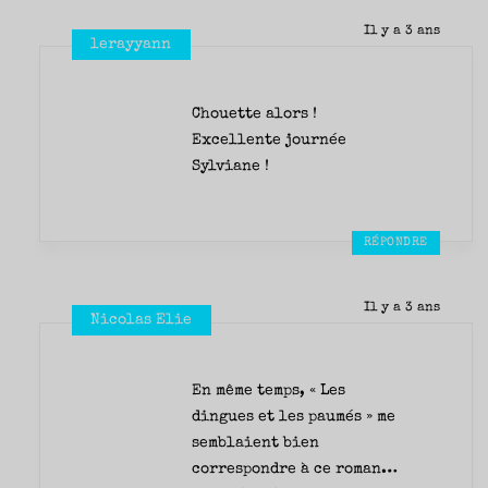
Il y a 3 ans
lerayyann
Chouette alors !
Excellente journée
Sylviane !
RÉPONDRE
Il y a 3 ans
Nicolas Elie
En même temps, « Les
dingues et les paumés » me
semblaient bien
correspondre à ce roman…