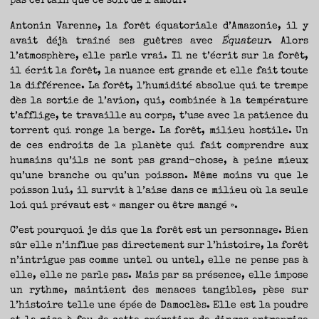
pas certain que ce soit de l’amour.
Antonin Varenne, la forêt équatoriale d’Amazonie, il y
avait déjà traîné ses guêtres avec
Équateur
. Alors
l’atmosphère, elle parle vrai. Il ne t’écrit sur la forêt,
il écrit la forêt, la nuance est grande et elle fait toute
la différence. La forêt, l’humidité absolue qui te trempe
dès la sortie de l’avion, qui, combinée à la température
t’afflige, te travaille au corps, t’use avec la patience du
torrent qui ronge la berge. La forêt, milieu hostile. Un
de ces endroits de la planète qui fait comprendre aux
humains qu’ils ne sont pas grand-chose, à peine mieux
qu’une branche ou qu’un poisson. Même moins vu que le
poisson lui, il survit à l’aise dans ce milieu où la seule
loi qui prévaut est « manger ou être mangé ».
C’est pourquoi je dis que la forêt est un personnage. Bien
sûr elle n’influe pas directement sur l’histoire, la forêt
n’intrigue pas comme untel ou untel, elle ne pense pas à
elle, elle ne parle pas. Mais par sa présence, elle impose
un rythme, maintient des menaces tangibles, pèse sur
l’histoire telle une épée de Damoclès. Elle est la poudre