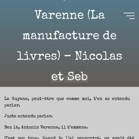
Aller
au
Varenne (La
contenu
Aire(s)
manufacture de
Libre(s)
livres) – Nicolas
L’ENVIE
DE
PARTAGE
ET
LA
CURIOSITÉ
SONT
et Seb
À
Accueil
L’ORIGINE
Chroniques
DE
CE
BLOG.
GARDER
LES
17 MAI 2023
YEUX
OUVERTS
La Guyane, peut-être que comme moi, t’en as entendu
SUR
L’ACTUALITÉ
parler.
LITTÉRAIRE
SANS
COURIR
EN
Juste entendu parler.
PERMANENCE
APRÈS
LES
NOUVEAUTÉS.
Ben là, Antonin Varenne, il t’emmène.
Sébastien
S’AUTORISER
LES
CHEMINS
DE
C’est son truc. Quand je l’ai rencontré, on avait été