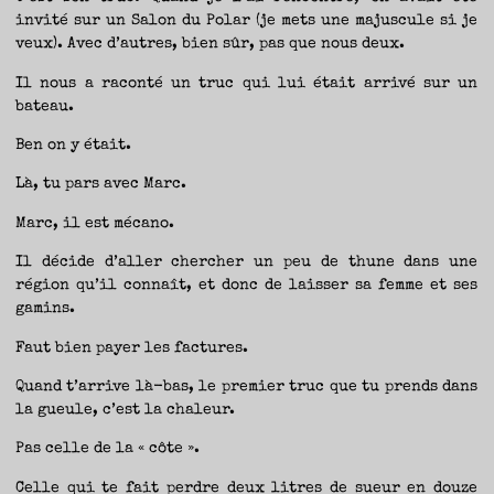
TRAVERSE
ET
invité sur un Salon du Polar (je mets une majuscule si je
LES
PAS
DE
veux). Avec d’autres, bien sûr, pas que nous deux.
CÔTÉ,
PARLER
SURTOUT
Il nous a raconté un truc qui lui était arrivé sur un
DE
LIVRES,
DONC,
bateau.
MAIS
NE
PAS
S’INTERDIRE
Ben on y était.
D’AUTRES
HORIZONS.
BREF,
SE
Là, tu pars avec Marc.
JETER
À
L’EAU
OU
Marc, il est mécano.
SE
REMETTRE
EN
SELLE
Il décide d’aller chercher un peu de thune dans une
ET
VOIR
région qu’il connaît, et donc de laisser sa femme et ses
CE
QUI
gamins.
ADVIENT.
AIRE(S)
LIBRE(S),
ÇA
Faut bien payer les factures.
COMMENCE
ICI.
Quand t’arrive là-bas, le premier truc que tu prends dans
la gueule, c’est la chaleur.
Pas celle de la « côte ».
Celle qui te fait perdre deux litres de sueur en douze