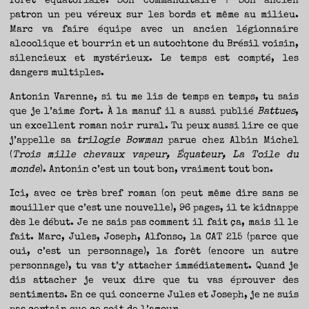
forêt équatoriale. Son commanditaire ? Son ancien
patron un peu véreux sur les bords et même au milieu.
Marc va faire équipe avec un ancien légionnaire
alcoolique et bourrin et un autochtone du Brésil voisin,
silencieux et mystérieux. Le temps est compté, les
dangers multiples.
Antonin Varenne, si tu me lis de temps en temps, tu sais
que je l’aime fort. À la manuf il a aussi publié
Battues
,
un excellent roman noir rural. Tu peux aussi lire ce que
j’appelle sa
trilogie Bowman
parue chez Albin Michel
(
Trois mille chevaux vapeur, Équateur, La Toile du
monde
). Antonin c’est un tout bon, vraiment tout bon.
Ici, avec ce très bref roman (on peut même dire sans se
mouiller que c’est une nouvelle), 96 pages, il te kidnappe
dès le début. Je ne sais pas comment il fait ça, mais il le
fait. Marc, Jules, Joseph, Alfonso, la CAT 215 (parce que
oui, c’est un personnage), la forêt (encore un autre
personnage), tu vas t’y attacher immédiatement. Quand je
dis attacher je veux dire que tu vas éprouver des
sentiments. En ce qui concerne Jules et Joseph, je ne suis