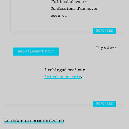
J’ai hésité avec «
Confessions d’un never
been »…
RÉPONDRE
Il y a 3 ans
Amicalement noir
A reblogué ceci sur
Amicalement noir
.
RÉPONDRE
Laisser un commentaire