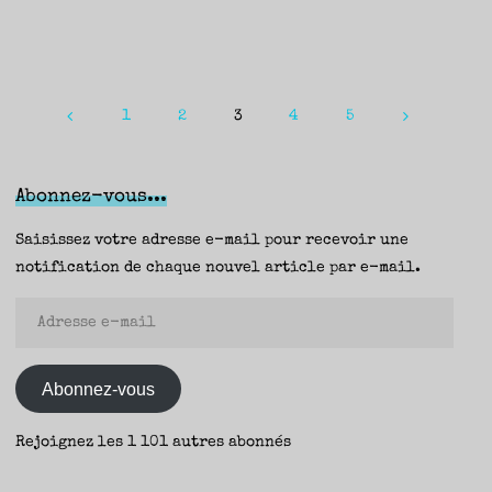
Brian
Evenson
(Rivages)
–
Yann"
1
2
3
4
5
Pagination
des
Abonnez-vous...
publications
Saisissez votre adresse e-mail pour recevoir une
notification de chaque nouvel article par e-mail.
Adresse
e-
mail
Abonnez-vous
Rejoignez les 1 101 autres abonnés