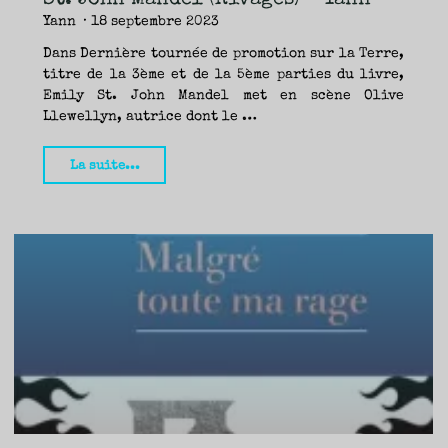
Yann
18 septembre 2023
Dans Dernière tournée de promotion sur la Terre,
titre de la 3ème et de la 5ème parties du livre,
Emily St. John Mandel met en scène Olive
Llewellyn, autrice dont le …
"La
La suite...
Mer
de
la
Tranquillité,
Emily
St.
John
Mandel
(Rivages)
–
Yann"