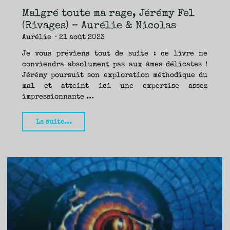
Malgré toute ma rage, Jérémy Fel
(Rivages) – Aurélie & Nicolas
Aurélie
21 août 2023
Je vous préviens tout de suite : ce livre ne
conviendra absolument pas aux âmes délicates !
Jérémy poursuit son exploration méthodique du
mal et atteint ici une expertise assez
impressionnante …
"Malgré
La suite...
toute
ma
rage,
Jérémy
Fel
(Rivages)
–
Aurélie