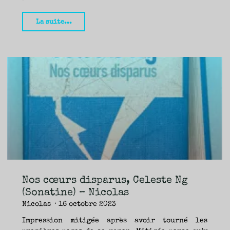
"Les
La suite...
Terres
animales, Laurent
Petitmangin
(La
manufacture
de
livres)
–
Margot
&
Nicolas"
Nos cœurs disparus, Celeste Ng
(Sonatine) – Nicolas
Nicolas
16 octobre 2023
Impression mitigée après avoir tourné les