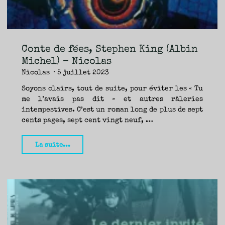
&
Nicolas"
Conte de fées, Stephen King (Albin
Michel) – Nicolas
Nicolas
5 juillet 2023
Soyons clairs, tout de suite, pour éviter les « Tu
me l’avais pas dit » et autres râleries
intempestives. C’est un roman long de plus de sept
cents pages, sept cent vingt neuf, …
"Conte
La suite...
de
fées,
Stephen
King
(Albin
Michel)