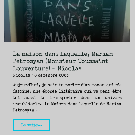
TRAVERSE
ET
LES
PAS
DE
CÔTÉ,
PARLER
SURTOUT
DE
LIVRES,
DONC,
MAIS
NE
PAS
S’INTERDIRE
D’AUTRES
HORIZONS.
BREF,
SE
JETER
La maison dans laquelle, Mariam
À
L’EAU
OU
Petrosyan (Monsieur Toussaint
SE
REMETTRE
Louverture) – Nicolas
EN
SELLE
ET
Nicolas
8 décembre 2023
VOIR
CE
QUI
ADVIENT.
Aujourd’hui, je vais te parler d’un roman qui m’a
AIRE(S)
LIBRE(S),
fasciné, une épopée littéraire qui va peut-être
ÇA
COMMENCE
toi aussi te transporter dans un univers
ICI.
inoubliable. La Maison dans laquelle de Mariam
Petrosyan …
"La
La suite...
maison