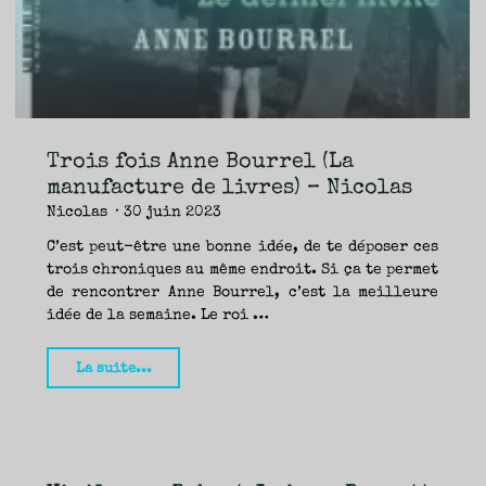
–
Nicolas"
Trois fois Anne Bourrel (La
manufacture de livres) – Nicolas
Nicolas
30 juin 2023
C’est peut-être une bonne idée, de te déposer ces
trois chroniques au même endroit. Si ça te permet
de rencontrer Anne Bourrel, c’est la meilleure
idée de la semaine. Le roi …
"Trois
La suite...
fois
Anne
Bourrel
(La