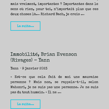
mais vraiment, importantes ? Importantes dans le
sens où rien, pour toi, n’importait plus que ces
deux choses là… Richard Bach, je crois …
"La
La suite...
cabane
aux
confins
du
Immobilité, Brian Evenson
monde,
(Rivages) – Yann
Paul
Tremblay
Yann
9 janvier 2023
(Gallmeister)
« Est-ce que cela fait de moi une mauvaise
–
personne ? Mais non, se rappela-t-il, selon
Nicolas"
Mahonri, je ne suis pas une personne. Je ne suis
pas du tout humain. » Il ne …
"Immobilité,
La suite...