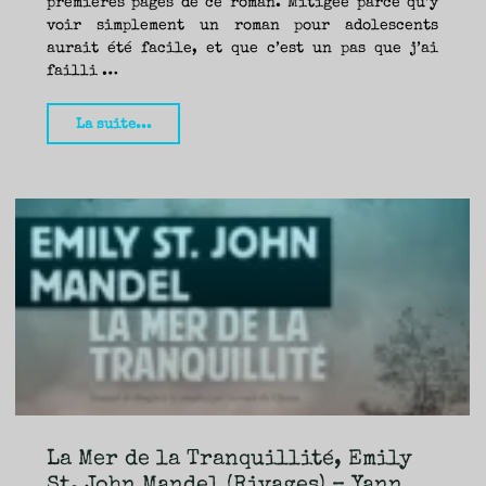
premières pages de ce roman. Mitigée parce qu’y
voir simplement un roman pour adolescents
aurait été facile, et que c’est un pas que j’ai
failli …
"Nos
La suite...
cœurs
disparus,
Celeste
Ng
(Sonatine)
–
Nicolas"
La Mer de la Tranquillité, Emily
St. John Mandel (Rivages) – Yann