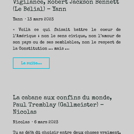
Vigilance, Robert Jackson Bennett
manufacture
(Le Bélial) – Yann
de
livres)
Yann
13 mars 2023
–
« Voilà ce qui faisait battre le coeur de
Nicolas"
l’Amérique : non le sens civique, non l’amour de
son pays ou de ses semblables, non le respect de
la Constitution … mais …
"Vigilance,
La suite...
Robert
Jackson
Bennett
(Le
La cabane aux confins du monde,
Bélial)
Paul Tremblay (Gallmeister) –
–
Nicolas
Yann"
Nicolas
6 mars 2023
Tu as déjà dû choisir entre deux choses vraiment,