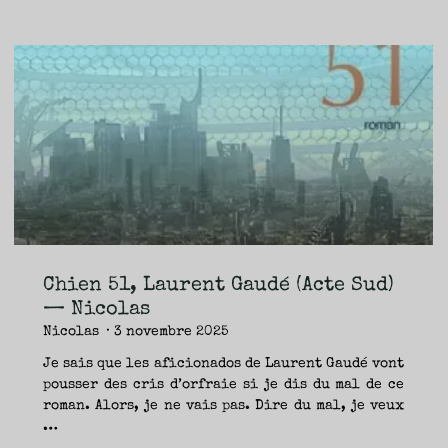
nuages
(Cloud
Atlas),
David
Mitchell
(Éditions
de
l’Olivier
&
Points)
—
Chien 51, Laurent Gaudé (Acte Sud)
Nicolas"
— Nicolas
Nicolas
3 novembre 2025
Je sais que les aficionados de Laurent Gaudé vont
pousser des cris d’orfraie si je dis du mal de ce
roman. Alors, je ne vais pas. Dire du mal, je veux
…