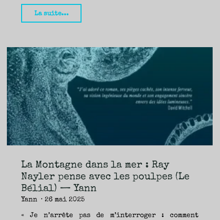
"Chien
La suite...
51,
Laurent
Gaudé
(Acte
Sud)
—
Nicolas"
La Montagne dans la mer : Ray
Nayler pense avec les poulpes (Le
Bélial) — Yann
Yann
26 mai 2025
« Je n’arrête pas de m’interroger : comment