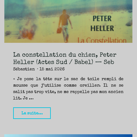
TRAVERSE
ET
LES
PAS
DE
CÔTÉ,
PARLER
SURTOUT
DE
LIVRES,
DONC,
MAIS
NE
PAS
S’INTERDIRE
D’AUTRES
HORIZONS.
BREF,
SE
JETER
La constellation du chien, Peter
À
L’EAU
OU
Heller (Actes Sud / Babel) — Seb
SE
REMETTRE
Sébastien
15 mai 2026
EN
SELLE
ET
VOIR
« Je pose la tête sur le sac de toile rempli de
CE
QUI
mousse que j’utilise comme oreiller. Il ne se
ADVIENT.
AIRE(S)
LIBRE(S),
salit pas trop vite, ne me rappelle pas mon ancien
ÇA
COMMENCE
lit. Je …
ICI.
"La
La suite...
constellation
du
chien,