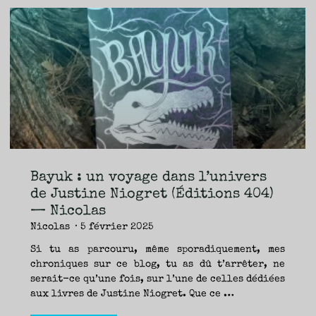
Jeux,
Claire
North
:
des
paris
et
des
hommes
(Le
Bayuk : un voyage dans l’univers
Bélial)
de Justine Niogret (Éditions 404)
—
— Nicolas
Yann"
Nicolas
5 février 2025
Si tu as parcouru, même sporadiquement, mes
chroniques sur ce blog, tu as dû t’arrêter, ne
serait-ce qu’une fois, sur l’une de celles dédiées
aux livres de Justine Niogret. Que ce …