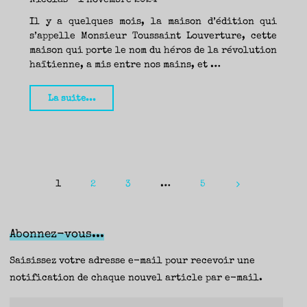
Il y a quelques mois, la maison d’édition qui
s’appelle Monsieur Toussaint Louverture, cette
maison qui porte le nom du héros de la révolution
haïtienne, a mis entre nos mains, et …
"Katie,
La suite...
Michael
McDowell
(Monsieur
Toussaint
Louverture)
1
2
3
…
5
Pagination
—
Nicolas"
des
Abonnez-vous...
publications
Saisissez votre adresse e-mail pour recevoir une
notification de chaque nouvel article par e-mail.
Adresse