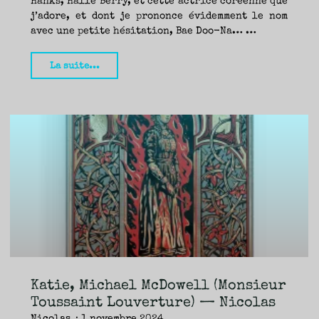
Hanks, Halle Berry, et cette actrice coréenne que
j’adore, et dont je prononce évidemment le nom
avec une petite hésitation, Bae Doo-Na… …
"La
La suite...
maison
biscornue,
Gwen
Guilyn
(Les
éditions
du
panseur)
—
Nicolas"
Katie, Michael McDowell (Monsieur
Toussaint Louverture) — Nicolas
Nicolas
1 novembre 2024