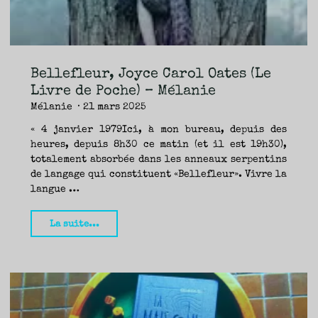
défier
le
réel
pour
Bellefleur, Joyce Carol Oates (Le
dissiper
Livre de Poche) – Mélanie
les
Mélanie
21 mars 2025
ténèbres –
« 4 janvier 1979Ici, à mon bureau, depuis des
Margot"
heures, depuis 8h30 ce matin (et il est 19h30),
totalement absorbée dans les anneaux serpentins
de langage qui constituent «Bellefleur». Vivre la
langue …
"Bellefleur,
La suite...
Joyce
Carol
Oates
(Le
Livre