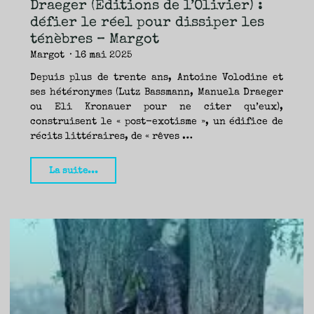
Draeger (Éditions de l’Olivier) :
—
défier le réel pour dissiper les
Yann"
ténèbres – Margot
Margot
16 mai 2025
Depuis plus de trente ans, Antoine Volodine et
ses hétéronymes (Lutz Bassmann, Manuela Draeger
ou Eli Kronauer pour ne citer qu’eux),
construisent le « post-exotisme », un édifice de
récits littéraires, de « rêves …
"Arrêt
La suite...
sur
enfance,
Manuela
Draeger
(Éditions
de
l’Olivier)
: