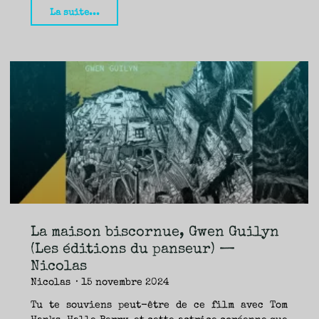
"Bayuk
La suite...
:
un
voyage
dans
l’univers
de
Justine
Niogret
(Éditions
404)
—
Nicolas"
La maison biscornue, Gwen Guilyn
(Les éditions du panseur) —
Nicolas
Nicolas
15 novembre 2024
Tu te souviens peut-être de ce film avec Tom