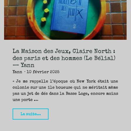
de
Poche)
–
Mélanie"
La Maison des Jeux, Claire North :
des paris et des hommes (Le Bélial)
— Yann
Yann
10 février 2025
« Je me rappelle l’époque où New York était une
colonie sur une île boueuse qui ne méritait même
pas un jet de dés dans la Basse Loge, encore moins
une porte …
"La
La suite...
Maison
des