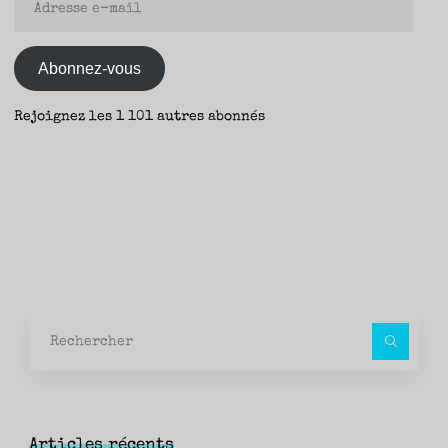
e-
mail
Abonnez-vous
Rejoignez les 1 101 autres abonnés
Rec
pour
Articles récents