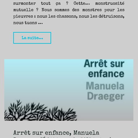
surmonter tout ça ? Cette… monstruosité
mutuelle ? Nous sommes des monstres pour les
pieuvres : nous les chassons, nous les détruisons,
nous tuons …
"La
La suite...
Montagne
dans
la
mer
:
Ray
Nayler
pense
avec
les
poulpes
(Le
Arrêt sur enfance, Manuela
Bélial)