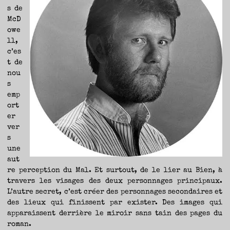
s de
McD
owe
ll,
c’es
t de
nou
s
emp
ort
er
ver
s
une
aut
re perception du Mal. Et surtout, de le lier au Bien, à
travers les visages des deux personnages principaux.
L’autre secret, c’est créer des personnages secondaires et
des lieux qui finissent par exister. Des images qui
apparaissent derrière le miroir sans tain des pages du
roman.