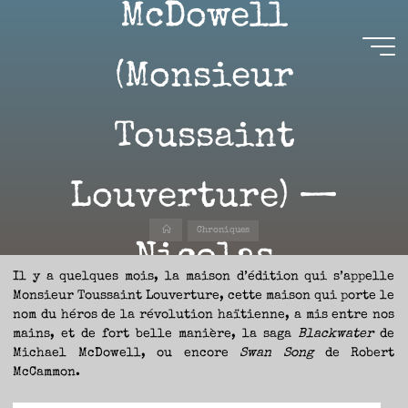
McDowell
Aller
au
contenu
Aire(s)
(Monsieur
Libre(s)
Toussaint
L’ENVIE
DE
PARTAGE
Louverture) —
ET
LA
CURIOSITÉ
SONT
À
Accueil
L’ORIGINE
Chroniques
DE
CE
Nicolas
BLOG.
GARDER
LES
Il y a quelques mois, la maison d’édition qui s’appelle
YEUX
OUVERTS
Monsieur Toussaint Louverture, cette maison qui porte le
SUR
L’ACTUALITÉ
1 NOVEMBRE 2024
LITTÉRAIRE
nom du héros de la révolution haïtienne, a mis entre nos
SANS
COURIR
mains, et de fort belle manière, la saga
Blackwater
de
EN
PERMANENCE
Michael McDowell, ou encore
Swan Song
de Robert
APRÈS
LES
NOUVEAUTÉS.
McCammon.
S’AUTORISER
LES
CHEMINS
DE
Nicolas