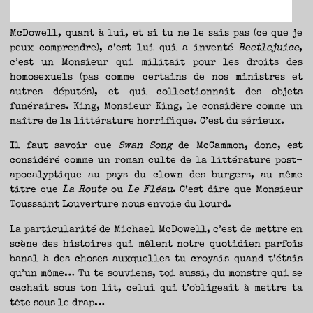
McDowell, quant à lui, et si tu ne le sais pas (ce que je
peux comprendre), c’est lui qui a inventé
Beetlejuice
,
c’est un Monsieur qui militait pour les droits des
homosexuels (pas comme certains de nos ministres et
autres députés), et qui collectionnait des objets
funéraires. King, Monsieur King, le considère comme un
maître de la littérature horrifique. C’est du sérieux.
Il faut savoir que
Swan Song
de McCammon, donc, est
considéré comme un roman culte de la littérature post-
apocalyptique au pays du clown des burgers, au même
titre que
La Route
ou
Le Fléau
. C’est dire que Monsieur
Toussaint Louverture nous envoie du lourd.
La particularité de Michael McDowell, c’est de mettre en
scène des histoires qui mêlent notre quotidien parfois
banal à des choses auxquelles tu croyais quand t’étais
qu’un môme… Tu te souviens, toi aussi, du monstre qui se
cachait sous ton lit, celui qui t’obligeait à mettre ta
tête sous le drap…