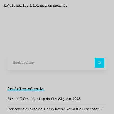
Rejoignez les 1 101 autres abonnés
Rec
pour
Articles récents
Aire(s) Libre(s), clap de fin
23 juin 2026
L’obscure clarté de l’air, David Vann (Gallmeister /