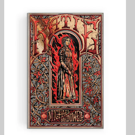
TRAVERSE
ET
LES
PAS
DE
CÔTÉ,
PARLER
SURTOUT
DE
LIVRES,
DONC,
MAIS
NE
PAS
S’INTERDIRE
D’AUTRES
HORIZONS.
BREF,
SE
JETER
À
L’EAU
OU
SE
REMETTRE
EN
SELLE
ET
VOIR
CE
QUI
ADVIENT.
AIRE(S)
LIBRE(S),
ÇA
COMMENCE
ICI.