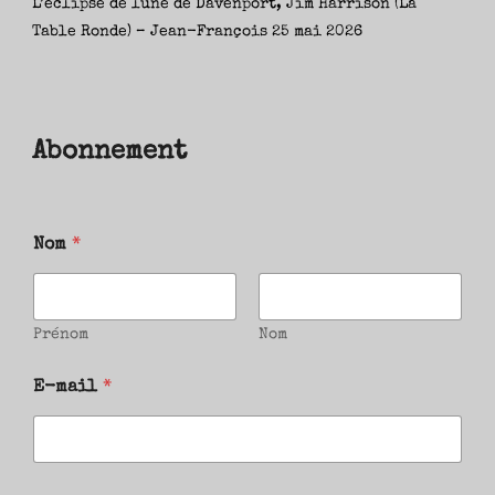
L’éclipse de lune de Davenport, Jim Harrison (La
Table Ronde) – Jean-François
25 mai 2026
Abonnement
Nom
*
Prénom
Nom
E-mail
*