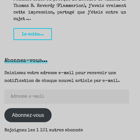
–
Thomas B. Reverdy (Flammarion), j’avais vraiment
cette impression, partagé que j’étais entre un
Thierry"
sujet …
"Climax,
La suite...
Thomas
B.
Reverdy
Abonnez-vous...
(Flammarion)
–
Saisissez votre adresse e-mail pour recevoir une
Thierry"
notification de chaque nouvel article par e-mail.
Adresse
e-
mail
Abonnez-vous
Rejoignez les 1 101 autres abonnés