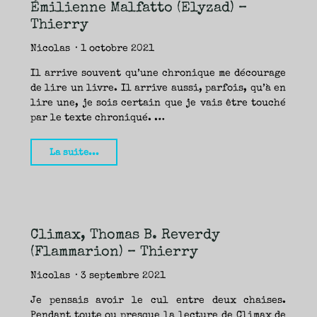
TRAVERSE
Émilienne Malfatto (Elyzad) –
ET
LES
PAS
Thierry
DE
CÔTÉ,
PARLER
SURTOUT
Nicolas
1 octobre 2021
DE
LIVRES,
DONC,
MAIS
Il arrive souvent qu’une chronique me décourage
NE
PAS
de lire un livre. Il arrive aussi, parfois, qu’à en
S’INTERDIRE
D’AUTRES
lire une, je sois certain que je vais être touché
HORIZONS.
BREF,
SE
par le texte chroniqué. …
JETER
À
L’EAU
OU
SE
"Que
La suite...
REMETTRE
EN
SELLE
sur
ET
VOIR
toi
CE
QUI
ADVIENT.
se
AIRE(S)
LIBRE(S),
ÇA
lamente
COMMENCE
ICI.
Climax, Thomas B. Reverdy
le
(Flammarion) – Thierry
Tigre,
Émilienne
Nicolas
3 septembre 2021
Malfatto
Je pensais avoir le cul entre deux chaises.
(Elyzad)
Pendant toute ou presque la lecture de Climax de