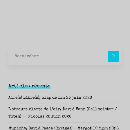
Rec
pour
Articles récents
Aire(s) Libre(s), clap de fin
23 juin 2026
L’obscure clarté de l’air, David Vann (Gallmeister /
Totem) — Nicolas
22 juin 2026
Munichs, David Peace (Rivages) – Margot
19 juin 2026