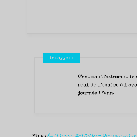
lerayyann
C’est manifestement le 
seul de l’équipe à l’av
journée ! Yann.
Ping :
Émilienne Malfatto – Que sur toi se