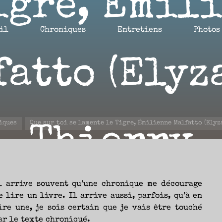
igre, Émil
il
Chroniques
Entretiens
Photos
atto (Elyz
iques
Que sur toi se lamente le Tigre, Émilienne Malfatto (Elyz
Thierry
l arrive souvent qu’une chronique me décourage
e lire un livre. Il arrive aussi, parfois, qu’à en
1 OCTOBRE 2021
ire une, je sois certain que je vais être touché
ar le texte chroniqué.