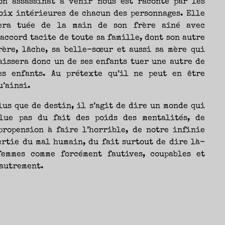
on assassinat à venir nous est raconté par les
oix intérieures de chacun des personnages. Elle
era tuée de la main de son frère aîné avec
’accord tacite de toute sa famille, dont son autre
rère, lâche, sa belle-sœur et aussi sa mère qui
aissera donc un de ses enfants tuer une autre de
es enfants. Au prétexte qu’il ne peut en être
u’ainsi.
lus que de destin, il s’agit de dire un monde qui
lue pas du fait des poids des mentalités, de
propension à faire l’horrible, de notre infinie
ertie du mal humain, du fait surtout de dire là-
femmes comme forcément fautives, coupables et
 autrement.