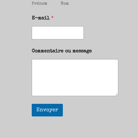
Prénom
Nom
E-mail
*
Commentaire ou message
Envoyer