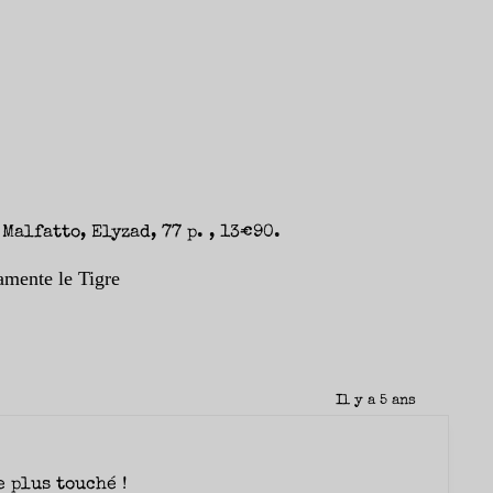
Malfatto, Elyzad, 77 p. , 13€90.
lamente le Tigre
Il y a 5 ans
e plus touché !