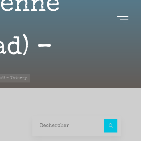
ienne
ad) –
ad) – Thierry
Recher
pour :