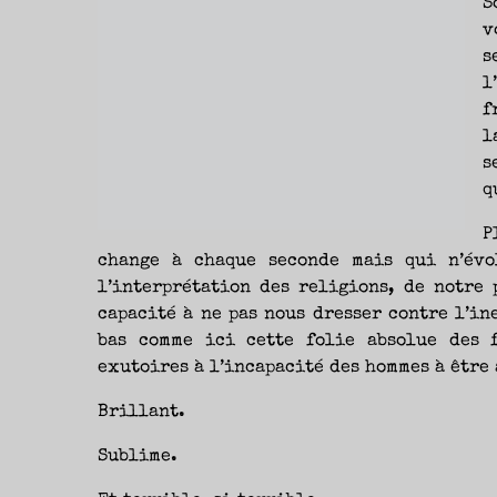
S
v
s
l
f
l
s
q
P
change à chaque seconde mais qui n’évo
l’interprétation des religions, de notre 
capacité à ne pas nous dresser contre l’in
bas comme ici cette folie absolue des 
exutoires à l’incapacité des hommes à être
Brillant.
Sublime.