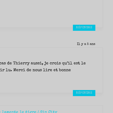
RÉPONDRE
Il y a 5 ans
cas de Thierry aussi, je crois qu’il est le
oir lu. Merci de nous lire et bonne
RÉPONDRE
 lamente le tigre | Sin City