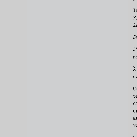
NOUVEAUTÉS.
S’AUTORISER
LES
I
CHEMINS
DE
TRAVERSE
F
ET
LES
l
PAS
DE
CÔTÉ,
PARLER
J
SURTOUT
DE
LIVRES,
DONC,
J
MAIS
NE
s
PAS
S’INTERDIRE
D’AUTRES
HORIZONS.
À
BREF,
SE
JETER
c
À
L’EAU
OU
SE
C
REMETTRE
EN
t
SELLE
ET
VOIR
d
CE
QUI
e
ADVIENT.
AIRE(S)
a
LIBRE(S),
ÇA
COMMENCE
r
ICI.