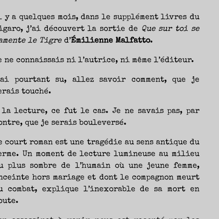
l y a quelques mois, dans le supplément livres du
igaro, j’ai découvert la sortie de
Que sur toi se
Nicolas
amente le Tigre
d’
Émilienne Malfatto
.
e ne connaissais ni l’autrice, ni même l’éditeur.
’ai pourtant su, allez savoir comment, que je
erais touché.
 la lecture, ce fut le cas. Je ne savais pas, par
ontre, que je serais bouleversé.
e court roman est une tragédie au sens antique du
erme. Un moment de lecture lumineuse au milieu
u plus sombre de l’humain où une jeune femme,
nceinte hors mariage et dont le compagnon meurt
u combat, explique l’inexorable de sa mort en
oute.