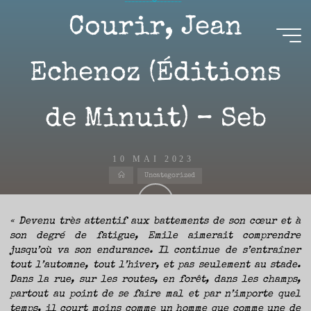
Aller
Courir, Jean
au
contenu
Aire(s)
Echenoz (Éditions
Libre(s)
de Minuit) – Seb
L’ENVIE
DE
PARTAGE
ET
LA
CURIOSITÉ
10 MAI 2023
SONT
À
Accueil
L’ORIGINE
Uncategorized
DE
CE
BLOG.
GARDER
LES
YEUX
OUVERTS
« Devenu très attentif aux battements de son cœur et à
SUR
Sébastien
L’ACTUALITÉ
son degré de fatigue, Emile aimerait comprendre
LITTÉRAIRE
SANS
jusqu’où va son endurance. Il continue de s’entraîner
COURIR
EN
PERMANENCE
tout l’automne, tout l’hiver, et pas seulement au stade.
APRÈS
LES
Dans la rue, sur les routes, en forêt, dans les champs,
NOUVEAUTÉS.
S’AUTORISER
partout au point de se faire mal et par n’importe quel
LES
CHEMINS
DE
temps, il court moins comme un homme que comme une de