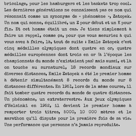
bricolage, pour les hamburgers et les baskets trop cool.
Les dernières générations ne connaissent pas ce nom qui
résonnait comme un synonyme de « phénomène », Zatopek.
Un nom qui sonne, équilibré, un Z pour début et un K pour
fin. Et cet homme était un cas. Je tiens simplement à
faire un rappel, comme ça, pour que vous mesuriez à qui
vous avez à faire, là, tout de suite : Emile Zatopek c’est
cinq médailles olympiques dont quatre en or, quatre
médailles européennes dont trois en or (à l’époque les
championnats du monde n’existaient pas) mais aussi, et là
on touche au surnaturel, 18 records mondiaux sur
diverses distances, Emile Zatopek a été le premier homme
à détenir simultanément 8 records du monde sur 8
distances différentes. En 1951, lors de la même course, il
fait tomber quatre records du monde de quatre distances.
Un phénomène, un extraterrestre. Aux jeux olympiques
d’Helsinki en 1952, il devient le premier homme à
remporter trois titres, 5000, 10 000 mètres et le
marathon qu’il dispute pour la première fois de sa vie.
Une performance que personne n’a jamais reproduite.