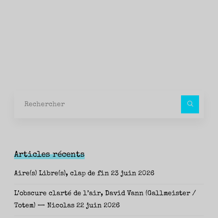
Rec
pour
Articles récents
Aire(s) Libre(s), clap de fin
23 juin 2026
L’obscure clarté de l’air, David Vann (Gallmeister /
Totem) — Nicolas
22 juin 2026