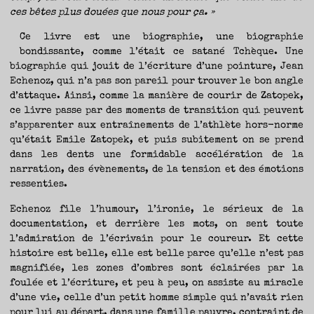
TRAVERSE
ET
ces bêtes plus douées que nous pour ça. »
LES
PAS
DE
CÔTÉ,
Ce livre est une biographie, une biographie
PARLER
SURTOUT
bondissante, comme l’était ce satané Tchèque. Une
DE
LIVRES,
DONC,
biographie qui jouit de l’écriture d’une pointure, Jean
MAIS
NE
Echenoz, qui n’a pas son pareil pour trouver le bon angle
PAS
S’INTERDIRE
d’attaque. Ainsi, comme la manière de courir de Zatopek,
D’AUTRES
HORIZONS.
BREF,
ce livre passe par des moments de transition qui peuvent
SE
JETER
s’apparenter aux entraînements de l’athlète hors-norme
À
L’EAU
qu’était Emile Zatopek, et puis subitement on se prend
OU
SE
REMETTRE
dans les dents une formidable accélération de la
EN
SELLE
narration, des évènements, de la tension et des émotions
ET
VOIR
ressenties.
CE
QUI
ADVIENT.
AIRE(S)
Echenoz file l’humour, l’ironie, le sérieux de la
LIBRE(S),
ÇA
COMMENCE
documentation, et derrière les mots, on sent toute
ICI.
l’admiration de l’écrivain pour le coureur. Et cette
histoire est belle, elle est belle parce qu’elle n’est pas
magnifiée, les zones d’ombres sont éclairées par la
foulée et l’écriture, et peu à peu, on assiste au miracle
d’une vie, celle d’un petit homme simple qui n’avait rien
pour lui au départ, dans une famille pauvre, contraint de