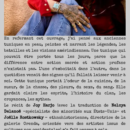
TRAVERSE
ET
LES
PAS
DE
CÔTÉ,
PARLER
SURTOUT
DE
LIVRES,
DONC,
MAIS
NE
PAS
S’INTERDIRE
En refermant cet ouvrage, j’ai pensé aux anciennes
D’AUTRES
HORIZONS.
tuniques en peau, peintes et narrant les légendes, les
BREF,
SE
JETER
batailles et les visions amérindiennes. Une tunique qui
À
L’EAU
pouvait être portée tous les jours, parce que la
OU
SE
différence entre action sacrée et action profane
REMETTRE
EN
SELLE
n’existait pas. L’une s’emboitait dans l’autre, dans le
ET
VOIR
quotidien venait des signes qu’il fallait laisser venir à
CE
QUI
soi. Cette tunique portait l’odeur de la cuisine, de la
ADVIENT.
AIRE(S)
LIBRE(S),
sueur, de la chasse, des pleurs, du sexe, du sang. Elle
ÇA
COMMENCE
gardait clairs les esprits, l’histoire du clan, les
ICI.
croyances, les mythes.
Le récit de
Joy Harjo
(avec la traduction de
Nelcya
Delanoë
-spécialiste des minorités aux États-Unis- et
Joëlle Rostkowsky
– ethnohistorienne, directrice de la
galerie Orenda, orientée vers des artistes issus de