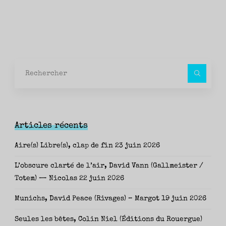
Rec
pour
Articles récents
Aire(s) Libre(s), clap de fin
23 juin 2026
L’obscure clarté de l’air, David Vann (Gallmeister /
Totem) — Nicolas
22 juin 2026
Munichs, David Peace (Rivages) – Margot
19 juin 2026
Seules les bêtes, Colin Niel (Éditions du Rouergue)