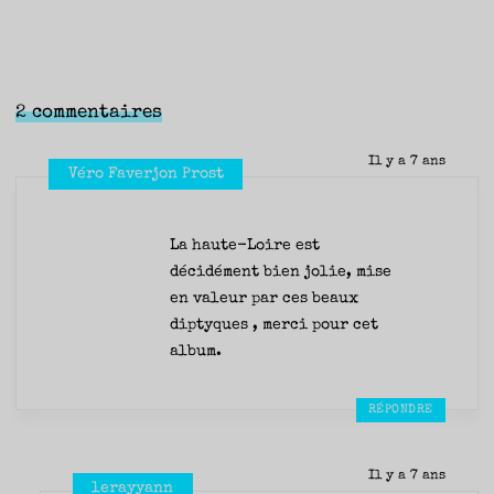
2 commentaires
Il y a 7 ans
Véro Faverjon Prost
La haute-Loire est
décidément bien jolie, mise
en valeur par ces beaux
diptyques , merci pour cet
album.
RÉPONDRE
Il y a 7 ans
lerayyann