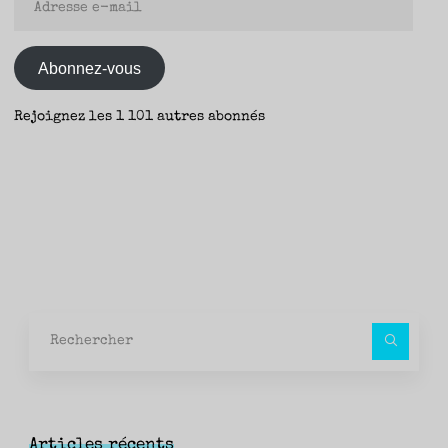
e-
mail
Abonnez-vous
Rejoignez les 1 101 autres abonnés
Rec
pour
Articles récents