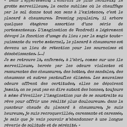
« Dans l’appartement, l’endroit le plus fabuleux, la
grotte merveilleuse, la cache sublime où le chauffage
par le sol donne tout son sens à l’existence, c’est le
placard à chaussures. Dressing populaire, il arbore
quelques étagères assorties d’une série de
portemanteaux. L’imagination de Vendredi a légèrement
dévoyé la fonction d’usage du lieu : par la magie toute-
puissante du verbe maternel, le placard à chaussures est
devenu un lieu de rétention pour les sournoises et
désobéissantes. […]
Je me retrouve là, enfermée, à l’abri, comme sur une île
merveilleuse, bercée par les odeurs violentes et
rassurantes des chaussures, des bottes, des sandales, des
chaussons et autres pantoufles élimées. Les mauvaises
odeurs offrent des certitudes, elles ne déçoivent
jamais, on ne peut pas en dire autant des bonnes, toujours
à même d’éveiller l’imagination pus de se soustraite au
rêve pour offrir une réalité plus douloureuse. dans la
puanteur chaude du placard à chaussures, je suis
heureuse, je suis recroquevillée, caressante et caressée,
je sais que je vais pouvoir m’abandonner à une longue
rêverie de solitude et de sérénité. »