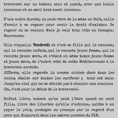
TRAVERSE
ET
traversée sur un bateau sale et puant, avec une houle
LES
PAS
inconnue et un mari tout aussi inconnu.
DE
CÔTÉ,
PARLER
SURTOUT
D’une autre dureté, ou peut-être de la même en fait, celle
DE
LIVRES,
DONC,
d’avoir à se rogner pour avoir le droit d’exister. Se
MAIS
NE
rogner ou se renier. Mais je vais trop vite en besogne.
PAS
S’INTERDIRE
Reprenons.
D’AUTRES
HORIZONS.
BREF,
SE
Elle s’appelle
Vendredi
et c’est sa fille qui la raconte,
JETER
À
L’EAU
qui la raconte enfant, qui la raconte jeune femme, qui la
OU
SE
raconte jeune mère, et c’était en même temps jeune femme
REMETTRE
EN
et jeune mère, de l’autre côté de cette Méditerranée à la
SELLE
ET
VOIR
traversée sordide.
CE
QUI
Effarée, elle regarde la crasse nichée dans tous les
ADVIENT.
AIRE(S)
coins, étalée sur toutes les surfaces ; tout est sale.
LIBRE(S),
ÇA
COMMENCE
Jusqu’au ciel qui ne se décide pas à choisir une couleur.
ICI.
(Ça, c’est pour le début de la traversée).
Enfant libre, autant qu’on peut l’être quand on naît
fille, libre des libertés qu’elle s’octroie, quitte à en
payer le prix, protégée ou presque par le regard d’un
père qui disparaît dans les ombres portées du FLN.