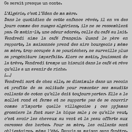
Ce serait presque un conte.
L’Algérie, c’est l’Eden de ma mère.
Dans le quotidien de cette enfance rêvée, il en va des
jours comme des nuages algériens, ils ne se ressemblent
pas. Ce matin-là, une odeur adorée, celle du café au lait.
Vendredi aime la café français. Quand le père en
rapporte, la maisonnée prend des airs bourgeois ; même
sa mère, trop occupée à se pourlécher, ne surveille plus
sa progéniture imparfaite. Alors ce matin, jouissant de
la trêve, Vendredi trempe un biscuit dans le café et rêve
qu’elle a un avenir de riche.
[…]
Vendredi sort de chez elle, se dissimule dans un recoin
et profite de sa solitude pour remonter ses maudits
collants de coton qu’elle doit toujours porter. Elle a le
mollet rond et ferme et ne supporte pas de se couvrir
comme n’importe quelle villageoise ; ces pyjamas
grossiers la font suer la bique sale ; ce qu’elle veut,
c’est avoir les cheveux au vent et la peau offerte aux
caresses des herbes. Pour sa mère, les collants sont
obligatoires, même l’été. Depuis sa maison sans fenêtre,