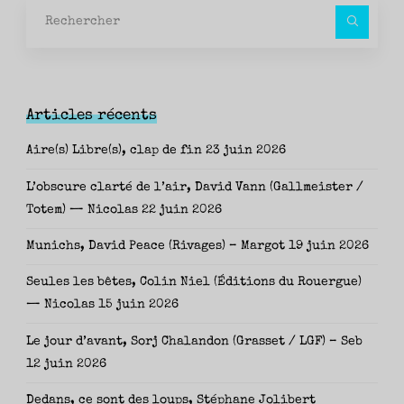
Rec
pour
Articles récents
Aire(s) Libre(s), clap de fin
23 juin 2026
L’obscure clarté de l’air, David Vann (Gallmeister /
Totem) — Nicolas
22 juin 2026
Munichs, David Peace (Rivages) – Margot
19 juin 2026
Seules les bêtes, Colin Niel (Éditions du Rouergue)
— Nicolas
15 juin 2026
Le jour d’avant, Sorj Chalandon (Grasset / LGF) – Seb
12 juin 2026
Dedans, ce sont des loups, Stéphane Jolibert