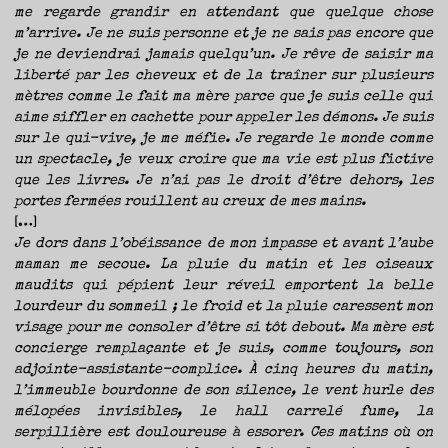
me regarde grandir en attendant que quelque chose
m’arrive. Je ne suis personne et je ne sais pas encore que
je ne deviendrai jamais quelqu’un. Je rêve de saisir ma
liberté par les cheveux et de la traîner sur plusieurs
mètres comme le fait ma mère parce que je suis celle qui
aime siffler en cachette pour appeler les démons. Je suis
sur le qui-vive, je me méfie. Je regarde le monde comme
un spectacle, je veux croire que ma vie est plus fictive
que les livres. Je n’ai pas le droit d’être dehors, les
portes fermées rouillent au creux de mes mains.
[…]
Je dors dans l’obéissance de mon impasse et avant l’aube
maman me secoue. La pluie du matin et les oiseaux
maudits qui pépient leur réveil emportent la belle
lourdeur du sommeil ; le froid et la pluie caressent mon
visage pour me consoler d’être si tôt debout. Ma mère est
concierge remplaçante et je suis, comme toujours, son
adjointe-assistante-complice. À cinq heures du matin,
l’immeuble bourdonne de son silence, le vent hurle des
mélopées invisibles, le hall carrelé fume, la
serpillière est douloureuse à essorer. Ces matins où on