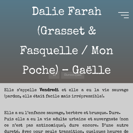
Aller
Dalie Farah
au
contenu
Aire(s)
(Grasset &
Libre(s)
Fasquelle / Mon
L’ENVIE
DE
PARTAGE
ET
LA
CURIOSITÉ
Poche) – Gaëlle
SONT
À
Accueil
L’ORIGINE
Chroniques
DE
CE
BLOG.
GARDER
28 AVRIL 2021
LES
Elle s’appelle
Vendredi
et elle a eu la vie sauvage
YEUX
OUVERTS
(pardon, elle était facile mais irrépressible).
SUR
L’ACTUALITÉ
LITTÉRAIRE
SANS
COURIR
EN
PERMANENCE
Elle a eu l’enfance sauvage, berbère et brusque. Dure.
APRÈS
LES
Nicolas
Puis elle a eu la vie adulte urbaine et auvergnate (non
NOUVEAUTÉS.
S’AUTORISER
ce n’est pas antinomique), dure encore. D’une autre
LES
CHEMINS
DE
dureté. Avec pour seule transition, quelques heures de