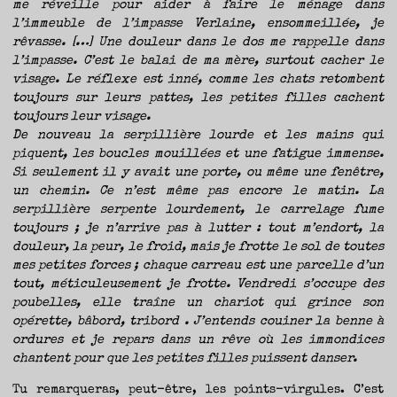
me réveille pour aider à faire le ménage dans
l’immeuble de l’impasse Verlaine, ensommeillée, je
rêvasse. […] Une douleur dans le dos me rappelle dans
l’impasse. C’est le balai de ma mère, surtout cacher le
visage. Le réflexe est inné, comme les chats retombent
toujours sur leurs pattes, les petites filles cachent
toujours leur visage.
De nouveau la serpillière lourde et les mains qui
piquent, les boucles mouillées et une fatigue immense.
Si seulement il y avait une porte, ou même une fenêtre,
un chemin. Ce n’est même pas encore le matin. La
serpillière serpente lourdement, le carrelage fume
toujours ; je n’arrive pas à lutter : tout m’endort, la
douleur, la peur, le froid, mais je frotte le sol de toutes
mes petites forces ; chaque carreau est une parcelle d’un
tout, méticuleusement je frotte. Vendredi s’occupe des
poubelles, elle traîne un chariot qui grince son
opérette, bâbord, tribord . J’entends couiner la benne à
ordures et je repars dans un rêve où les immondices
chantent pour que les petites filles puissent danser.
Tu remarqueras, peut-être, les points-virgules. C’est