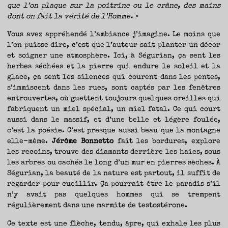
que l’on plaque sur la poitrine ou le crâne, des mains
dont on fait la vérité de l’Homme. »
Vous avez appréhendé l’ambiance j’imagine. Le moins que
l’on puisse dire, c’est que l’auteur sait planter un décor
et soigner une atmosphère. Ici, à Ségurian, ça sent les
herbes séchées et la pierre qui endure le soleil et la
glace, ça sent les silences qui courent dans les pentes,
s’immiscent dans les rues, sont captés par les fenêtres
entrouvertes, où guettent toujours quelques oreilles qui
fabriquent un miel spécial, un miel fatal. Ce qui court
aussi dans le massif, et d’une belle et légère foulée,
c’est la poésie. C’est presque aussi beau que la montagne
elle-même.
Jérôme Bonnetto
fait les bordures, explore
les recoins, trouve des diamants derrière les haies, sous
les arbres ou cachés le long d’un mur en pierres sèches. À
Ségurian, la beauté de la nature est partout, il suffit de
regarder pour cueillir. Ça pourrait être le paradis s’il
n’y avait pas quelques hommes qui se trempent
régulièrement dans une marmite de testostérone.
Ce texte est une flèche, tendu, âpre, qui exhale les plus