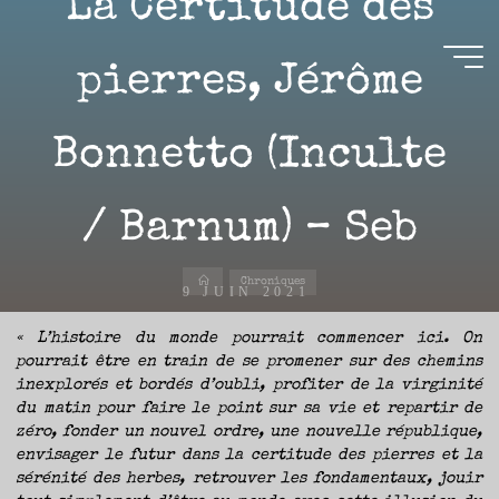
La Certitude des
Aller
au
contenu
pierres, Jérôme
Aire(s)
Bonnetto (Inculte
Libre(s)
L’ENVIE
DE
/ Barnum) – Seb
PARTAGE
ET
LA
CURIOSITÉ
SONT
À
Accueil
L’ORIGINE
Chroniques
DE
9 JUIN 2021
CE
BLOG.
GARDER
LES
« L’histoire du monde pourrait commencer ici. On
YEUX
OUVERTS
pourrait être en train de se promener sur des chemins
SUR
L’ACTUALITÉ
LITTÉRAIRE
inexplorés et bordés d’oubli, profiter de la virginité
SANS
COURIR
Nicolas
du matin pour faire le point sur sa vie et repartir de
EN
PERMANENCE
zéro, fonder un nouvel ordre, une nouvelle république,
APRÈS
LES
NOUVEAUTÉS.
envisager le futur dans la certitude des pierres et la
S’AUTORISER
LES
sérénité des herbes, retrouver les fondamentaux, jouir
CHEMINS
DE