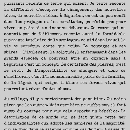
puissants relents de terre qui soient. Ce texte raconte
la difficulté d’accepter le changement, des nouvelles
têtes, de nouvelles idées. À Ségurian, on est un peu confi
dans les préjugés et les certitudes, ça n’aide pas pour
vivre en paix si un inconnu débarque. Ce roman qui ne
connaît pas de faiblesses, raconte aussi la formidable
puissante tutélaire de la montagne, ce nid dans lequel la
vie se perpétue, coûte que coûte. La montagne et ses
sbires – l’isolement, la solitude, l’enfermement dans les
grands espaces, ça pourrait être un oxymore mais à
Ségurian c’est un concept.
La certitude des pierres
, c’est
le récit de l’impossibilité de changer, et donc de
s’améliorer, c’est l’incommensurable poids de la famille,
de la lignée qui saigne à blanc ses forces vives qui
pourraient rêver d’autre chose.
Au village, il y a certainement des gens bien. Ou moins
pires que les autres. Mais être bien ne suffit pas, il faut
aussi du courage pour que cela apporte un bénéfice. La
description de ce monde qui ne fait qu’un, cette mer
d’individualités qui adopte les manières de la majorité,
qui se fond dans le silence pour ne pas dévier, à cause du