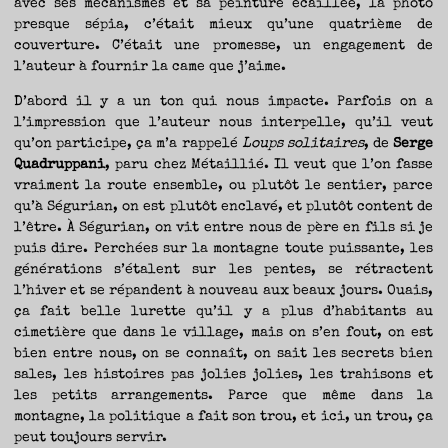
avec ses mécanismes et sa peinture écaillée, la photo
presque sépia, c’était mieux qu’une quatrième de
couverture. C’était une promesse, un engagement de
l’auteur à fournir la came que j’aime.
D’abord il y a un ton qui nous impacte. Parfois on a
l’impression que l’auteur nous interpelle, qu’il veut
qu’on participe, ça m’a rappelé
Loups solitaires
, de
Serge
Quadruppani
, paru chez Métaillié. Il veut que l’on fasse
vraiment la route ensemble, ou plutôt le sentier, parce
qu’à Ségurian, on est plutôt enclavé, et plutôt content de
l’être. À Ségurian, on vit entre nous de père en fils si je
puis dire. Perchées sur la montagne toute puissante, les
générations s’étalent sur les pentes, se rétractent
l’hiver et se répandent à nouveau aux beaux jours. Ouais,
ça fait belle lurette qu’il y a plus d’habitants au
cimetière que dans le village, mais on s’en fout, on est
bien entre nous, on se connaît, on sait les secrets bien
sales, les histoires pas jolies jolies, les trahisons et
les petits arrangements. Parce que même dans la
montagne, la politique a fait son trou, et ici, un trou, ça
peut toujours servir.