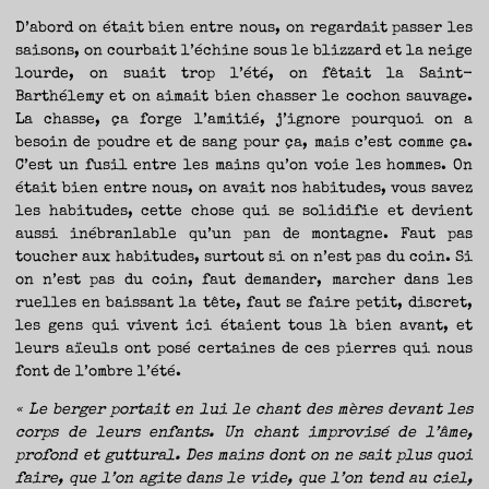
D’abord on était bien entre nous, on regardait passer les
saisons, on courbait l’échine sous le blizzard et la neige
lourde, on suait trop l’été, on fêtait la Saint-
Barthélemy et on aimait bien chasser le cochon sauvage.
La chasse, ça forge l’amitié, j’ignore pourquoi on a
besoin de poudre et de sang pour ça, mais c’est comme ça.
C’est un fusil entre les mains qu’on voie les hommes. On
était bien entre nous, on avait nos habitudes, vous savez
les habitudes, cette chose qui se solidifie et devient
aussi inébranlable qu’un pan de montagne. Faut pas
toucher aux habitudes, surtout si on n’est pas du coin. Si
on n’est pas du coin, faut demander, marcher dans les
ruelles en baissant la tête, faut se faire petit, discret,
les gens qui vivent ici étaient tous là bien avant, et
leurs aïeuls ont posé certaines de ces pierres qui nous
font de l’ombre l’été.
« Le berger portait en lui le chant des mères devant les
corps de leurs enfants. Un chant improvisé de l’âme,
profond et guttural. Des mains dont on ne sait plus quoi
faire, que l’on agite dans le vide, que l’on tend au ciel,