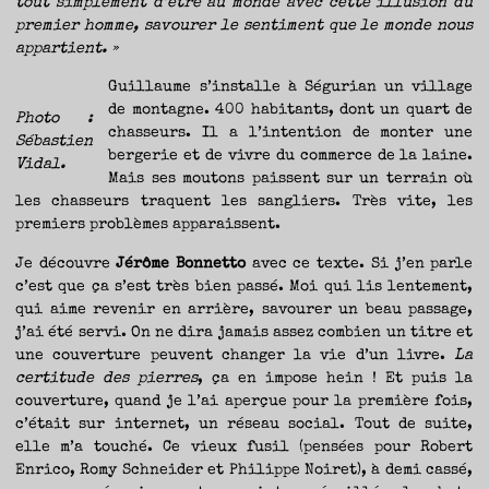
tout simplement d’être au monde avec cette illusion du
TRAVERSE
ET
LES
premier homme, savourer le sentiment que le monde nous
PAS
DE
appartient. »
CÔTÉ,
PARLER
SURTOUT
DE
Guillaume s’installe à Ségurian un village
LIVRES,
DONC,
de montagne. 400 habitants, dont un quart de
MAIS
Photo :
NE
PAS
chasseurs. Il a l’intention de monter une
S’INTERDIRE
Sébastien
D’AUTRES
bergerie et de vivre du commerce de la laine.
HORIZONS.
Vidal.
BREF,
Mais ses moutons paissent sur un terrain où
SE
JETER
À
les chasseurs traquent les sangliers. Très vite, les
L’EAU
OU
premiers problèmes apparaissent.
SE
REMETTRE
EN
SELLE
Je découvre
Jérôme Bonnetto
avec ce texte. Si j’en parle
ET
VOIR
c’est que ça s’est très bien passé. Moi qui lis lentement,
CE
QUI
ADVIENT.
qui aime revenir en arrière, savourer un beau passage,
AIRE(S)
LIBRE(S),
j’ai été servi. On ne dira jamais assez combien un titre et
ÇA
COMMENCE
une couverture peuvent changer la vie d’un livre.
La
ICI.
certitude des pierres
, ça en impose hein ! Et puis la
couverture, quand je l’ai aperçue pour la première fois,
c’était sur internet, un réseau social. Tout de suite,
elle m’a touché. Ce vieux fusil (pensées pour Robert
Enrico, Romy Schneider et Philippe Noiret), à demi cassé,