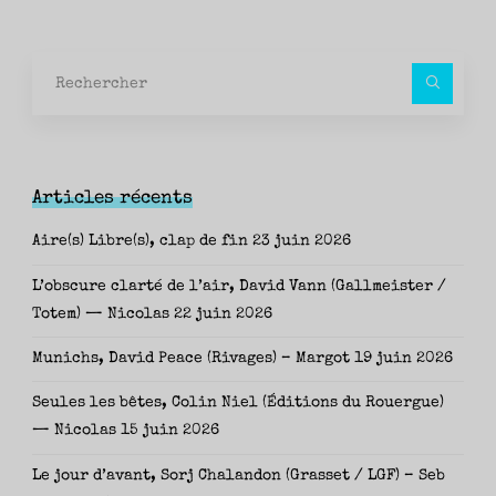
Rec
pour
Articles récents
Aire(s) Libre(s), clap de fin
23 juin 2026
L’obscure clarté de l’air, David Vann (Gallmeister /
Totem) — Nicolas
22 juin 2026
Munichs, David Peace (Rivages) – Margot
19 juin 2026
Seules les bêtes, Colin Niel (Éditions du Rouergue)
— Nicolas
15 juin 2026
Le jour d’avant, Sorj Chalandon (Grasset / LGF) – Seb