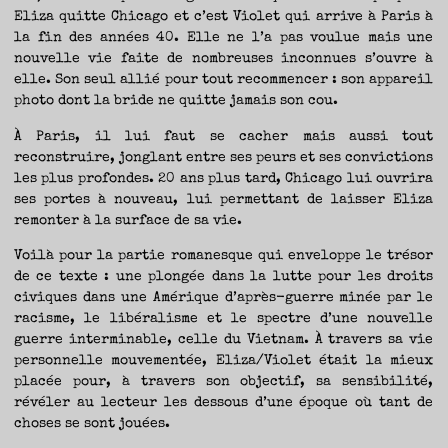
TRAVERSE
ET
Eliza quitte Chicago et c’est Violet qui arrive à Paris à
LES
PAS
la fin des années 40. Elle ne l’a pas voulue mais une
DE
CÔTÉ,
PARLER
nouvelle vie faite de nombreuses inconnues s’ouvre à
SURTOUT
DE
elle. Son seul allié pour tout recommencer : son appareil
LIVRES,
DONC,
photo dont la bride ne quitte jamais son cou.
MAIS
NE
PAS
S’INTERDIRE
À Paris, il lui faut se cacher mais aussi tout
D’AUTRES
HORIZONS.
BREF,
reconstruire, jonglant entre ses peurs et ses convictions
SE
JETER
les plus profondes. 20 ans plus tard, Chicago lui ouvrira
À
L’EAU
ses portes à nouveau, lui permettant de laisser Eliza
OU
SE
REMETTRE
remonter à la surface de sa vie.
EN
SELLE
ET
VOIR
Voilà pour la partie romanesque qui enveloppe le trésor
CE
QUI
de ce texte : une plongée dans la lutte pour les droits
ADVIENT.
AIRE(S)
civiques dans une Amérique d’après-guerre minée par le
LIBRE(S),
ÇA
COMMENCE
racisme, le libéralisme et le spectre d’une nouvelle
ICI.
guerre interminable, celle du Vietnam. À travers sa vie
personnelle mouvementée, Eliza/Violet était la mieux
placée pour, à travers son objectif, sa sensibilité,
révéler au lecteur les dessous d’une époque où tant de
choses se sont jouées.