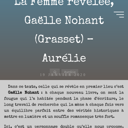
La Femme révélée,
Aller
au
contenu
Gaëlle Nohant
Aire(s)
(Grasset) –
Libre(s)
L’ENVIE
DE
Aurélie
PARTAGE
ET
LA
CURIOSITÉ
SONT
À
Accueil
L’ORIGINE
Aurélie
DE
19 JANVIER 2020
CE
BLOG.
GARDER
LES
Dans ce texte, celle qui se révèle en premier lieu c’est
YEUX
OUVERTS
Gaëlle Nohant
: à chaque nouveau livre, on sent la
SUR
L’ACTUALITÉ
LITTÉRAIRE
fougue qui l’a habitée pendant la phase d’écriture, le
SANS
COURIR
Nicolas
long travail de recherche qui la mène à chaque fois vers
EN
PERMANENCE
un équilibre parfait entre des vérités historiques à
APRÈS
LES
NOUVEAUTÉS.
mettre en lumière et un souffle romanesque très fort.
S’AUTORISER
LES
CHEMINS
DE
Ici, c’est un personnage double qu’elle nous propose.