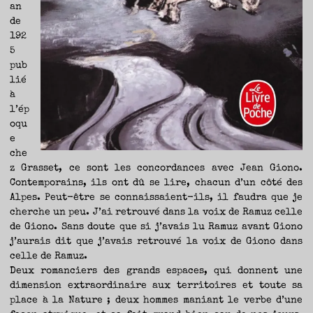
an
de
192
5
pub
lié
à
l’ép
oqu
e
che
z Grasset, ce sont les concordances avec Jean Giono.
Contemporains, ils ont dû se lire, chacun d’un côté des
Alpes. Peut-être se connaissaient-ils, il faudra que je
cherche un peu. J’ai retrouvé dans la voix de Ramuz celle
de Giono. Sans doute que si j’avais lu Ramuz avant Giono
j’aurais dit que j’avais retrouvé la voix de Giono dans
celle de Ramuz.
Deux romanciers des grands espaces, qui donnent une
dimension extraordinaire aux territoires et toute sa
place à la Nature ; deux hommes maniant le verbe d’une