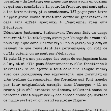
pression » du lecteur, ces zones que nous avons en commun
et qui sont sensibles à la peur, la frayeur, qui sont aptes
à les faire naître, plus exactement. 187 pages pour faire
flipper grave comme dirait une certaine génération. Et
cela sans effets spéciaux, à l’ancienne, rien qu’à
l’écriture.
L’écriture justement. Parlons-en. L’auteur fait un usage
récurrent de la métalepse, ainsi par l’usage du « vous » il
nous implique dans l’histoire, il nous parle, on y est, on
ressent ce que ressentent les personnages, on voit ce
qu’ils voient, on ne peut pas s’échapper.
Et puis il y a une pratique des temps de conjugaison bien
à lui, et si elle peut décontenancer, elle fonctionne à
merveille. Si on ajoute à tout cela une langue riche,
avec des localismes, des expressions, une formulation
très typique du romancier, des formules qui font mouche
par leur originalité, exemple dans l’exergue « il ne
savait plus s’il existait seulement, tellement toute sa
personne était supprimée », des choses comme ça, sorties
de nulle part et qu’on prend en pleine figure.