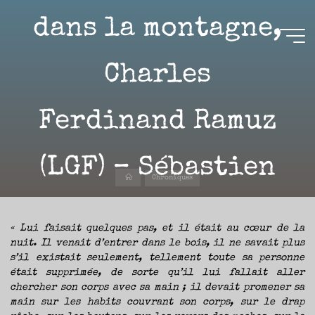
Aller
dans la montagne,
au
contenu
Aire(s)
Charles
Libre(s)
Ferdinand Ramuz
L’ENVIE
DE
PARTAGE
ET
LA
CURIOSITÉ
(LGF) – Sébastien
SONT
À
Accueil
L’ORIGINE
Chroniques
DE
CE
BLOG.
GARDER
19 AVRIL 2024
LES
YEUX
OUVERTS
« Lui faisait quelques pas, et il était au cœur de la
SUR
L’ACTUALITÉ
LITTÉRAIRE
nuit. Il venait d’entrer dans le bois, il ne savait plus
SANS
COURIR
s’il existait seulement, tellement toute sa personne
EN
PERMANENCE
était supprimée, de sorte qu’il lui fallait aller
APRÈS
LES
Sébastien
NOUVEAUTÉS.
chercher son corps avec sa main ; il devait promener sa
S’AUTORISER
LES
main sur les habits couvrant son corps, sur le drap
CHEMINS
DE