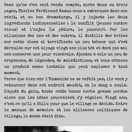
Sans qu’on s’en soit rendu compte, après deux ou trois
pages, Charles Ferdinand Ramuz nous a embarqués dans son
récit, et en bon dramaturge, il y injecte les deux
ingrédients indispensables : le conflit (jeunes contre
vieux) et l’enjeu (la pâture, le pouvoir). Par les
allusions des uns et des autres, il distille des bribes
sur cette chose si terrifiante un peu taboue qui s’est
déroulée sur cet alpage vingt ans plus tôt et dont pas mal
ont conservé une peur viscérale. Ajoutez à cela un peu de
croyances, de légendes, de malédictions, et vous obtenez
un produit assez instable qui peut exploser à tout
moment.
Parce que bien sûr l’Humanité ne se refait pas, ils vont y
retourner dans cet endroit maudit, où le sang a coulé.
L’appât du gain, toute cette bonne herbe grasse perdue
alors que les bêtes pourraient s’y régaler. Vingt ans,
c’est ce qu’il a fallu pour que le village se décide. Entre
le manque de mémoire et les alliances politiques de
village, la messe était dite.