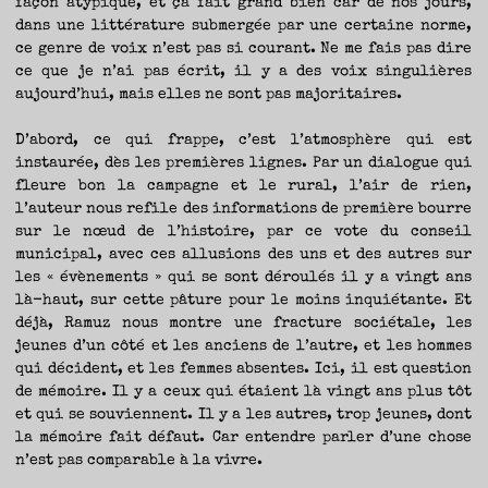
façon atypique, et ça fait grand bien car de nos jours,
dans une littérature submergée par une certaine norme,
ce genre de voix n’est pas si courant. Ne me fais pas dire
ce que je n’ai pas écrit, il y a des voix singulières
aujourd’hui, mais elles ne sont pas majoritaires.
D’abord, ce qui frappe, c’est l’atmosphère qui est
instaurée, dès les premières lignes. Par un dialogue qui
fleure bon la campagne et le rural, l’air de rien,
l’auteur nous refile des informations de première bourre
sur le nœud de l’histoire, par ce vote du conseil
municipal, avec ces allusions des uns et des autres sur
les « évènements » qui se sont déroulés il y a vingt ans
là-haut, sur cette pâture pour le moins inquiétante. Et
déjà, Ramuz nous montre une fracture sociétale, les
jeunes d’un côté et les anciens de l’autre, et les hommes
qui décident, et les femmes absentes. Ici, il est question
de mémoire. Il y a ceux qui étaient là vingt ans plus tôt
et qui se souviennent. Il y a les autres, trop jeunes, dont
la mémoire fait défaut. Car entendre parler d’une chose
n’est pas comparable à la vivre.