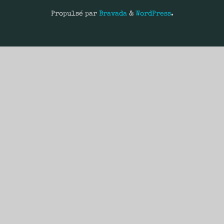
Propulsé par
Bravada
&
WordPress
.