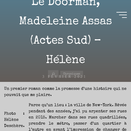
Le Doorman,
Aller
au
contenu
Madeleine Assas
Aire(s)
(Actes Sud) –
Libre(s)
L’ENVIE
DE
Hélène
PARTAGE
ET
LA
CURIOSITÉ
SONT
À
Accueil
L’ORIGINE
Chroniques
DE
3 FÉVRIER 2021
CE
BLOG.
GARDER
LES
Un premier roman comme la promesse d’une histoire qui ne
YEUX
OUVERTS
pouvait que me plaire.
SUR
L’ACTUALITÉ
LITTÉRAIRE
SANS
Parce qu’un lieu : la ville de New-York. Rêvée
COURIR
Nicolas
EN
PERMANENCE
pendant des années, j’ai pu arpenter ses rues
APRÈS
Photo :
LES
en 2015. Marcher dans ses rues quadrillées,
NOUVEAUTÉS.
Hélène
S’AUTORISER
prendre le métro, passer d’un quartier à
LES
Deschère.
CHEMINS
DE
l’autre en ayant l’impression de changer de