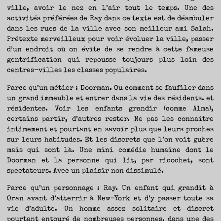
TRAVERSE
ET
ville, avoir le nez en l’air tout le temps. Une des
LES
PAS
activités préférées de Ray dans ce texte est de déambuler
DE
CÔTÉ,
PARLER
dans les rues de la ville avec son meilleur ami Salah.
SURTOUT
DE
Prétexte merveilleux pour voir évoluer la ville, passer
LIVRES,
DONC,
d’un endroit où on évite de se rendre à cette fameuse
MAIS
NE
PAS
gentrification qui repousse toujours plus loin des
S’INTERDIRE
D’AUTRES
centres-villes les classes populaires.
HORIZONS.
BREF,
SE
JETER
Parce qu’un métier : Doorman. Ou comment se faufiler dans
À
L’EAU
un grand immeuble et entrer dans la vie des résidents. et
OU
SE
REMETTRE
résidentes. Voir les enfants grandir (comme Alma),
EN
SELLE
certains partir, d’autres rester. Ne pas les connaître
ET
VOIR
intimement et pourtant en savoir plus que leurs proches
CE
QUI
ADVIENT.
sur leurs habitudes. Et les discrets que l’on voit guère
AIRE(S)
LIBRE(S),
mais qui sont là. Une mini comédie humaine dont le
ÇA
COMMENCE
Doorman et la personne qui lit, par ricochet, sont
ICI.
spectateurs. Avec un plaisir non dissimulé.
Parce qu’un personnage : Ray. Un enfant qui grandit à
Oran avant d’atterrir à New-York et d’y passer toute sa
vie d’adulte. Un homme assez solitaire et discret
pourtant entouré de nombreuses personnes, dans une des