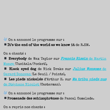
TRAVERSE
ET
LES
PAS
DE
CÔTÉ,
PARLER
SURTOUT
DE
LIVRES,
DONC,
MAIS
NE
PAS
S’INTERDIRE
D’AUTRES
HORIZONS.
BREF,
On a annoncé le programme sur :
SE
JETER
À
It’s the end of the world as we know it
de R.EM.
L’EAU
OU
SE
REMETTRE
On a chanté :
EN
SELLE
Everybody
de Wax Taylor sur
Francis Rissin
de Martin
ET
VOIR
Monge
(Tusitala/Pocket),
CE
QUI
ADVIENT.
Black eyed dog
de Nick Drake sur
Julius Wonsome
de
AIRE(S)
LIBRE(S),
Gerard Donovan
(Le Seuil / Points),
ÇA
COMMENCE
Les pieds nickelés
d’Arthur H. sur
Ma tribu pieds nus
ICI.
de Stéphane Nicolet
(Casterman).
On a annoncé le programme sur :
Promenade des schizophrènes
de Pascal Comelade.
On a repris nos chants :