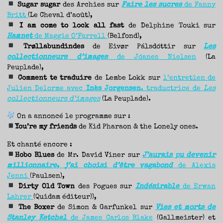
Sugar sugar
des Archies sur
Faire les sucres
de Fanny
Britt
(Le Cheval d’août),
I am come to lock all fast
de Delphine Touki sur
Hamnet
de Maggie O’Farrell
(Belfond),
Trøllabundindes
de Eivør Pálsdóttir sur
Les
collectionneurs d’images
de Jóanes Nielsen
(La
Peuplade),
Comment te traduire
de Lembe Lokk sur
l’entretien de
Julien Delorme avec
Inès Jorgensen
, traductrice de
Les
collectionneurs d’images
(La Peuplade).
On a annoncé le programme sur :
You’re my friends
de Kid Pharaon & the Lonely ones.
Et chanté encore :
Hobo Blues
de Mr. David Viner sur
J’aurais pu devenir
millionnaire, j’ai choisi d’être vagabond
de Alexis
Jenni
(Paulsen),
Dirty Old Town
des Pogues sur
Indésirable
de Erwan
Lahrer
(Quidam éditeur)),
The Boxer
de Simon & Garfunkel sur
Vies et morts de
Stanley Ketchel
de James Carlos Blake
(Gallmeister) et