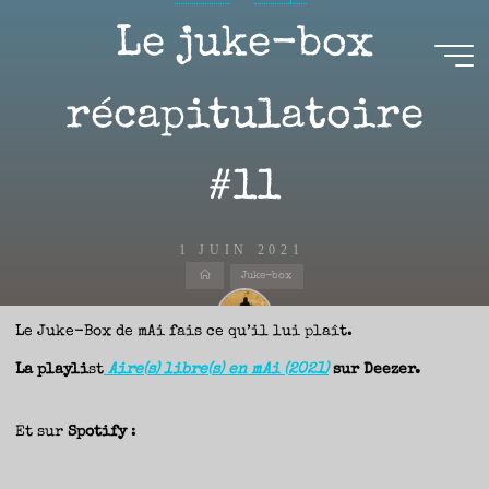
Aller
Le juke-box
au
contenu
Aire(s)
récapitulatoire
Libre(s)
#11
L’ENVIE
DE
PARTAGE
ET
LA
CURIOSITÉ
1 JUIN 2021
SONT
À
Accueil
L’ORIGINE
Juke-box
DE
CE
BLOG.
GARDER
LES
Le Juke-Box de mAi fais ce qu’il lui plaît.
YEUX
OUVERTS
SUR
Nicolas
L’ACTUALITÉ
La playli
st
Aire(s) libre(s) en mAi (2021)
sur Deezer.
LITTÉRAIRE
SANS
COURIR
EN
PERMANENCE
APRÈS
Et sur
Spotify
:
LES
NOUVEAUTÉS.
S’AUTORISER
LES
CHEMINS
DE