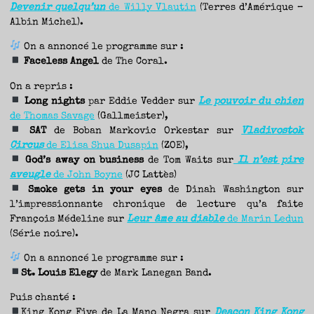
Devenir quelqu’un
de Willy Vlautin
(Terres d’Amérique –
Albin Michel).
On a annoncé le programme sur :
Faceless Angel
de The Coral.
On a repris :
Long nights
par Eddie Vedder sur
Le pouvoir du chien
de Thomas Savage
(Gallmeister),
SAT
de Boban Markovic Orkestar sur
Vladivostok
Circus
de Elisa Shua Dusapin
(ZOE),
God’s away on business
de Tom Waits sur
Il n’est pire
aveugle
de John Boyne
(JC Lattès)
Smoke gets in your eyes
de Dinah Washington sur
l’impressionnante chronique de lecture qu’a faite
François Médeline sur
Leur âme au diable
de Marin Ledun
(Série noire).
On a annoncé le programme sur :
St. Louis Elegy
de Mark Lanegan Band.
Puis chanté :
King Kong Five de La Mano Negra sur
Deacon King Kong