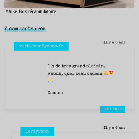
#
Juke-Box récapitulatoire
2 commentaires
Il y a 6 ans
verticane@yahoo.fr
1 h de très grand plaisir,
waouh, quel beau cadeau
Cacane
RÉPONDRE
Il y a 6 ans
lerayyann