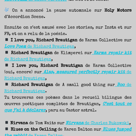
On a annoncé la pause automnale sur
Holy Motors
d’Accordion Scene.
Ensuite on s’est amusé avec les stories, sur Insta et sur
FB, et on a relu de la poésie.
I love you, Richard Brautigan
de Karma Collective sur
Love Poem
de Richard Brautigan
,
Richard Brautigan
de Klimperei sur
Karma repair kit
de Richard Brautigan
,
I love you, Richard Brautigan
de Karma Collective
(oui, encore) sur
Alas, measured perfectly repair kit
de
Richard Brautigan
,
Richard Brautigan
de A small good thing sur
Boo
de
Richard Brautigan
.
Tu trouveras ces poèmes dans le recueil bilingue des
œuvres poétiques complètes de Brautigan,
C’est tout ce
que j’ai à déclarer
, paru au Castor astral.
Nirvana
de Tom Waits sur
Nirvana
de Charles Bukowski
,
Blues on the Ceiling
de Karen Dalton sur
Blues jumped