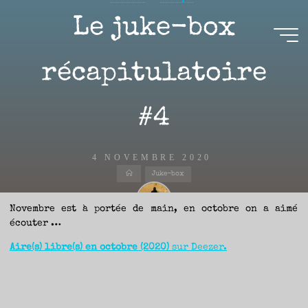
Aller
Le juke-box
au
contenu
Aire(s)
récapitulatoire
Libre(s)
#4
L’ENVIE
DE
PARTAGE
ET
LA
CURIOSITÉ
4 NOVEMBRE 2020
SONT
À
Accueil
L’ORIGINE
Juke-box
DE
CE
BLOG.
GARDER
LES
Novembre est à portée de main, en octobre on a aimé
YEUX
OUVERTS
écouter …
SUR
Nicolas
L’ACTUALITÉ
LITTÉRAIRE
SANS
Aire(s) libre(s) en octobre (2020)
sur Deezer.
COURIR
EN
PERMANENCE
APRÈS
LES
NOUVEAUTÉS.
S’AUTORISER
LES
CHEMINS
DE