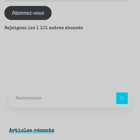
mail
Abonnez-vous
Rejoignez les 1 101 autres abonnés
Rec
pour
Articles récents