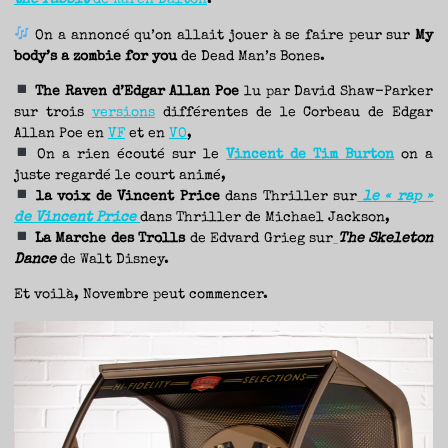
the rabbit
de Karen Dalton
.
On a annoncé qu’on allait jouer à se faire peur sur
My
body’s a zombie for you
de Dead Man’s Bones.
The Raven d’Edgar Allan Poe
lu par David Shaw-Parker
sur trois
versions
différentes de le Corbeau de Edgar
Allan Poe en
VF
et en
VO
,
On a rien écouté sur le
Vincent de Tim Burton
on a
juste regardé le court animé,
la voix de Vincent Price
dans Thriller
sur
le « rap »
de Vincent Price
dans Thriller de Michael Jackson,
La Marche des Trolls
de Edvard Grieg sur
The Skeleton
Dance
de Walt Disney.
Et voilà, Novembre peut commencer.