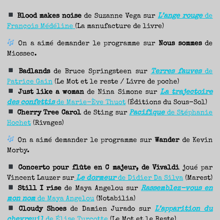
Blood makes noise
de Suzanne Vega sur
L’ange rouge
de
François Médéline
(La manufacture de livre)
On a aimé demander le programme sur
Nous sommes
de
Miossec.
Badlands
de Bruce Springsteen sur
Terres fauves
de
Patrice Gain
(Le Mot et le reste / Livre de poche)
Just like a woman
de Nina Simone sur
La trajectoire
des confettis
de Marie-Ève Thuot
(Éditions du Sous-Sol)
Cherry Tree Carol
de Sting sur
Pacifique
de Stéphanie
Hochet
(Rivages)
On a aimé demander le programme sur
Wander
de Kevin
Morby.
Concerto pour flûte en C majeur, de Vivaldi
joué par
Vincent Lauzer sur
Le dormeur
de Didier Da Silva
(Marest)
Still I rise
de Maya Angelou sur
Rassemblez-vous en
mon nom
de Maya Angelou
(Notabilia)
Cloudy Shoes
de Damien Jurado sur
L’apparition du
chevreuil
de Élise Turcotte
(Le Mot et le Reste)