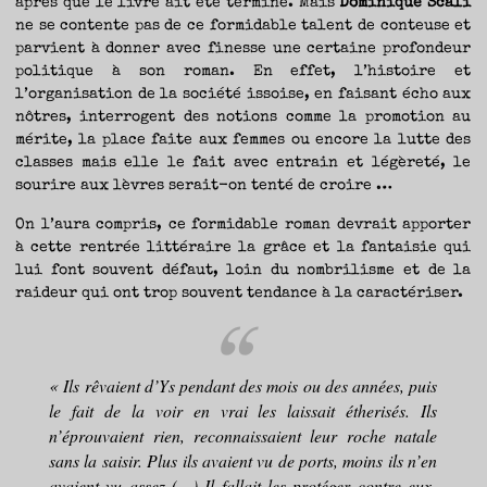
après que le livre ait été terminé. Mais
Dominique Scali
ne se contente pas de ce formidable talent de conteuse et
parvient à donner avec finesse une certaine profondeur
politique à son roman. En effet, l’histoire et
l’organisation de la société issoise, en faisant écho aux
nôtres, interrogent des notions comme la promotion au
mérite, la place faite aux femmes ou encore la lutte des
classes mais elle le fait avec entrain et légèreté, le
sourire aux lèvres serait-on tenté de croire …
On l’aura compris, ce formidable roman devrait apporter
à cette rentrée littéraire la grâce et la fantaisie qui
lui font souvent défaut, loin du nombrilisme et de la
raideur qui ont trop souvent tendance à la caractériser.
« Ils rêvaient d’Ys pendant des mois ou des années, puis
le fait de la voir en vrai les laissait étherisés. Ils
n’éprouvaient rien, reconnaissaient leur roche natale
sans la saisir. Plus ils avaient vu de ports, moins ils n’en
avaient vu assez (…) Il fallait les protéger contre eux-