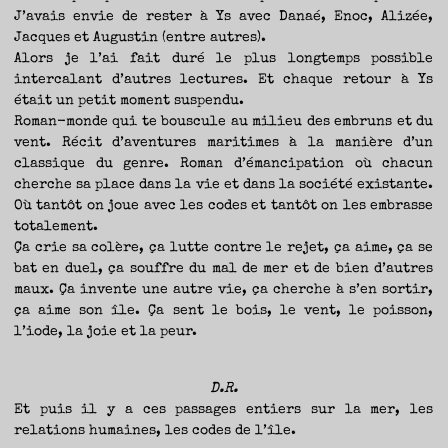
TRAVERSE
ET
J’avais envie de rester à Ys avec Danaé, Enoc, Alizée,
LES
PAS
Jacques et Augustin (entre autres).
DE
CÔTÉ,
PARLER
Alors je l’ai fait duré le plus longtemps possible
SURTOUT
DE
intercalant d’autres lectures. Et chaque retour à Ys
LIVRES,
DONC,
était un petit moment suspendu.
MAIS
NE
PAS
Roman-monde qui te bouscule au milieu des embruns et du
S’INTERDIRE
D’AUTRES
vent. Récit d’aventures maritimes à la manière d’un
HORIZONS.
BREF,
classique du genre. Roman d’émancipation où chacun
SE
JETER
À
cherche sa place dans la vie et dans la société existante.
L’EAU
OU
Où tantôt on joue avec les codes et tantôt on les embrasse
SE
REMETTRE
totalement.
EN
SELLE
ET
Ça crie sa colère, ça lutte contre le rejet, ça aime, ça se
VOIR
CE
bat en duel, ça souffre du mal de mer et de bien d’autres
QUI
ADVIENT.
maux. Ça invente une autre vie, ça cherche à s’en sortir,
AIRE(S)
LIBRE(S),
ÇA
ça aime son île. Ça sent le bois, le vent, le poisson,
COMMENCE
ICI.
l’iode, la joie et la peur.
D.R.
Et puis il y a ces passages entiers sur la mer, les
relations humaines, les codes de l’île.