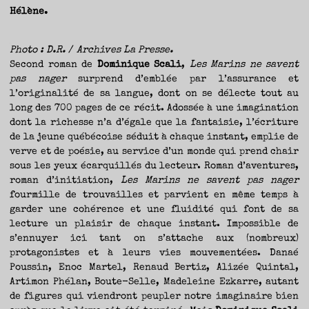
Hélène.
Photo : D.R.
/
Archives La Presse.
Second roman de
Dominique Scali
,
Les Marins ne savent
pas nager
surprend d’emblée par l’assurance et
l’originalité de sa langue, dont on se délecte tout au
long des 700 pages de ce récit. Adossée à une imagination
dont la richesse n’a d’égale que la fantaisie, l’écriture
de la jeune québécoise séduit à chaque instant, emplie de
verve et de poésie, au service d’un monde qui prend chair
sous les yeux écarquillés du lecteur. Roman d’aventures,
roman d’initiation,
Les Marins ne savent pas nager
fourmille de trouvailles et parvient en même temps à
garder une cohérence et une fluidité qui font de sa
lecture un plaisir de chaque instant. Impossible de
s’ennuyer ici tant on s’attache aux (nombreux)
protagonistes et à leurs vies mouvementées. Danaé
Poussin, Enoc Martel, Renaud Bertiz, Alizée Quintal,
Artimon Phélan, Boute-Selle, Madeleine Ezkarre, autant
de figures qui viendront peupler notre imaginaire bien