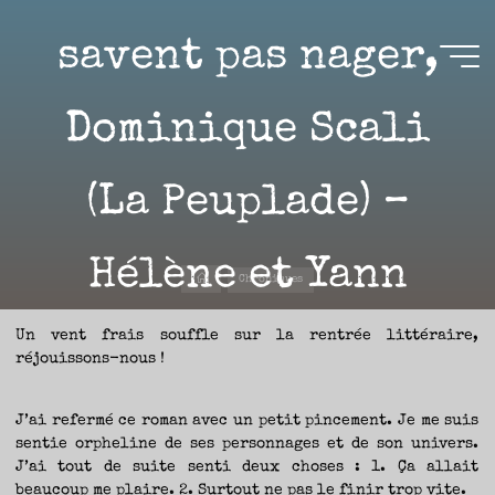
Aller
au
savent pas nager,
contenu
Aire(s)
Dominique Scali
Libre(s)
(La Peuplade) –
L’ENVIE
DE
PARTAGE
ET
LA
CURIOSITÉ
SONT
Hélène et Yann
À
Accueil
L’ORIGINE
Chroniques
DE
CE
BLOG.
GARDER
LES
Un vent frais souffle sur la rentrée littéraire,
19 AOÛT 2022
YEUX
OUVERTS
réjouissons-nous !
SUR
L’ACTUALITÉ
LITTÉRAIRE
SANS
COURIR
EN
PERMANENCE
J’ai refermé ce roman avec un petit pincement. Je me suis
APRÈS
LES
sentie orpheline de ses personnages et de son univers.
NOUVEAUTÉS.
Nicolas
S’AUTORISER
J’ai tout de suite senti deux choses : 1. Ça allait
LES
CHEMINS
DE
beaucoup me plaire. 2. Surtout ne pas le finir trop vite.