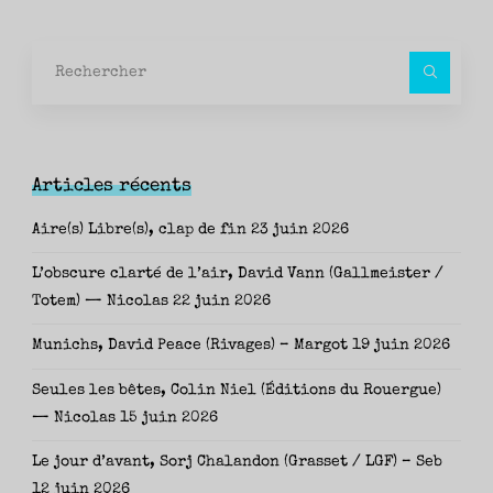
Rec
pour
Articles récents
Aire(s) Libre(s), clap de fin
23 juin 2026
L’obscure clarté de l’air, David Vann (Gallmeister /
Totem) — Nicolas
22 juin 2026
Munichs, David Peace (Rivages) – Margot
19 juin 2026
Seules les bêtes, Colin Niel (Éditions du Rouergue)
— Nicolas
15 juin 2026
Le jour d’avant, Sorj Chalandon (Grasset / LGF) – Seb
12 juin 2026