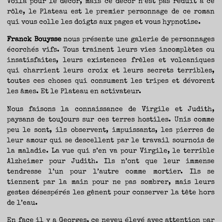
Voilà pour le décor, mais ce décor n’est pas réduit à ce
TRAVERSE
ET
LES
rôle, le Plateau est le premier personnage de ce roman
PAS
DE
qui vous colle les doigts aux pages et vous hypnotise.
CÔTÉ,
PARLER
SURTOUT
DE
Franck Bouysse
nous présente une galerie de personnages
LIVRES,
DONC,
écorchés vifs. Tous trainent leurs vies incomplètes ou
MAIS
NE
PAS
insatisfaites, leurs existences frêles et volcaniques
S’INTERDIRE
D’AUTRES
qui charrient leurs croix et leurs secrets terribles,
HORIZONS.
BREF,
toutes ces choses qui consument les tripes et dévorent
SE
JETER
À
les âmes. Et le Plateau en activateur.
L’EAU
OU
SE
REMETTRE
Nous faisons la connaissance de Virgile et Judith,
EN
SELLE
paysans de toujours sur ces terres hostiles. Unis comme
ET
VOIR
peu le sont, ils observent, impuissants, les pierres de
CE
QUI
ADVIENT.
leur amour qui se descellent par le travail sournois de
AIRE(S)
LIBRE(S),
la maladie. La vue qui s’en va pour Virgile, le terrible
ÇA
COMMENCE
Alzheimer pour Judith. Ils n’ont que leur immense
ICI.
tendresse l’un pour l’autre comme mortier. Ils se
tiennent par la main pour ne pas sombrer, mais leurs
gestes désespérés les gênent pour conserver la tête hors
de l’eau.
En face il y a Georges, ce neveu élevé avec attention par