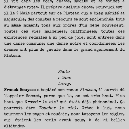
il vit dans les bois, chasse, médite et se soumet à
d’étranges rites. Il prépare quelque chose, pourquoi est-
il là ? Mais partout sur ce Plateau qui a bien mérité sa
majuscule, des comptes à rebours se sont enclenchés, tous
au même moment, tous aux ordres d’un même mouvement.
Toutes ces vies malmenées, chiffonnées, toutes ces
existences réduites à si peu de joie, sont entrées dans
une danse commune, une danse noire et coordonnées. Les
drames ont plus de gueule dans le grand agencement du
Plateau.
Photo
: Yann
Leray.
Franck Bouysse
a baptisé son roman
Plateau
, il aurait dû
l’appeler Sommet, parce que là, on est très haut. Plus
haut que
Grossir le ciel
qui était déjà phénoménal. Ça
pourrait être
Toucher le ciel
. Grâce à lui, nous
tournons les pages et soudain, nous tutoyons les aigles,
qui étaient les seuls avant nous, à de si belles
altitudes.