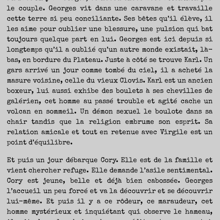
le couple. Georges vit dans une caravane et travaille
cette terre si peu conciliante. Ses bêtes qu’il élève, il
les aime pour oublier une blessure, une pulsion qui bat
toujours quelque part en lui. Georges est ici depuis si
longtemps qu’il a oublié qu’un autre monde existait, là-
bas, en bordure du Plateau. Juste à côté se trouve Karl. Un
gars arrivé un jour comme tombé du ciel, il a acheté la
masure voisine, celle du vieux Clovis. Karl est un ancien
boxeur, lui aussi exhibe des boulets à ses chevilles de
galérien, cet homme au passé trouble et agité cache un
volcan en sommeil. Un démon sexuel le boulote dans sa
chair tandis que la religion embrume son esprit. Sa
relation amicale et tout en retenue avec Virgile est un
point d’équilibre.
Et puis un jour débarque Cory. Elle est de la famille et
vient chercher refuge. Elle demande l’asile sentimental.
Cory est jeune, belle et déjà bien cabossée. Georges
l’accueil un peu forcé et va la découvrir et se découvrir
lui-même. Et puis il y a ce rôdeur, ce maraudeur, cet
homme mystérieux et inquiétant qui observe le hameau,