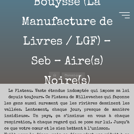
Bouysse (La
Aller
au
contenu
Manufacture de
Aire(s)
Livres / LGF) –
Libre(s)
L’ENVIE
DE
Seb – Aire(s)
PARTAGE
ET
LA
CURIOSITÉ
SONT
À
Accueil
L’ORIGINE
Chroniques
Noire(s)
DE
CE
BLOG.
GARDER
LES
Le Plateau. Vaste étendue indomptée qui impose sa loi
YEUX
OUVERTS
depuis toujours. Ce Plateau de Millevaches qui façonne
SUR
25 FÉVRIER 2022
L’ACTUALITÉ
LITTÉRAIRE
les gens aussi surement que les rivières dessinent les
SANS
COURIR
vallées. Lentement, chaque jour, presque de manière
EN
PERMANENCE
insidieuse. Un pays, ça s’insinue en vous à chaque
APRÈS
LES
NOUVEAUTÉS.
respiration, à chaque regard qui se pose sur lui. Jusqu’à
S’AUTORISER
LES
ce que votre cœur et le sien battent à l’unisson.
Nicolas
CHEMINS
DE