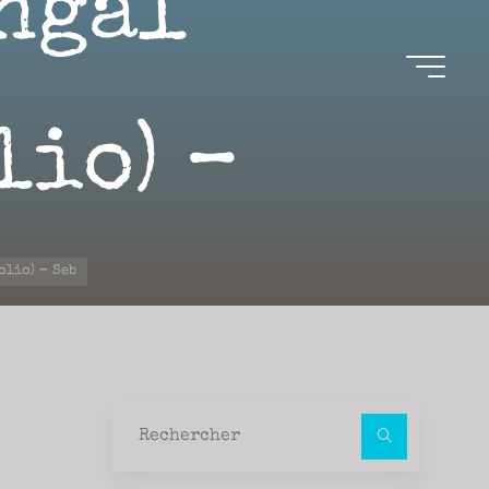
ngal
lio) –
olio) – Seb
Recher
pour :