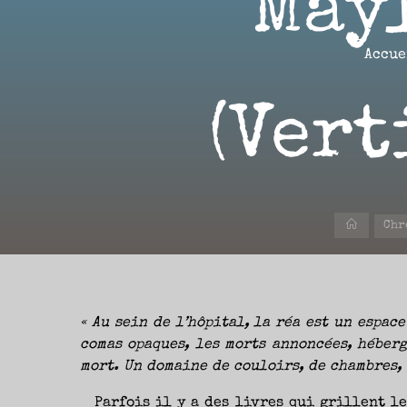
May
Aller
au
contenu
Accue
Aire(s)
(Vert
Libre(s)
L’ENVIE
DE
PARTAGE
ET
LA
Accueil
Chr
CURIOSITÉ
SONT
À
L’ORIGINE
DE
CE
BLOG.
GARDER
LES
YEUX
« Au sein de l’hôpital, la réa est un espac
OUVERTS
SUR
L’ACTUALITÉ
comas opaques, les morts annoncées, héberg
LITTÉRAIRE
SANS
mort. Un domaine de couloirs, de chambres, 
COURIR
EN
PERMANENCE
APRÈS
Parfois il y a des livres qui grillent le
LES