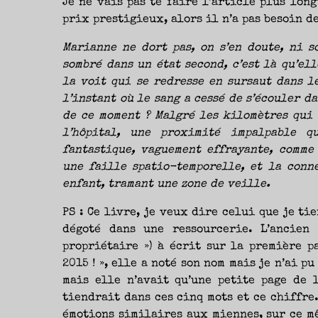
Je ne vais pas te faire l’article plus lon
prix prestigieux, alors il n’a pas besoin d
Marianne ne dort pas, on s’en doute, ni s
sombré dans un état second, c’est là qu’el
la voit qui se redresse en sursaut dans l
l’instant où le sang a cessé de s’écouler da
de ce moment ? Malgré les kilomètres qui s
l’hôpital, une proximité impalpable 
fantastique, vaguement effrayante, comme
une faille spatio-temporelle, et la conn
enfant, tramant une zone de veille.
PS : Ce livre, je veux dire celui que je tie
dégoté dans une ressourcerie. L’ancien 
propriétaire ») à écrit sur la première p
2015 ! », elle a noté son nom mais je n’ai p
mais elle n’avait qu’une petite page de 
tiendrait dans ces cinq mots et ce chiffre.
émotions similaires aux miennes, sur ce m