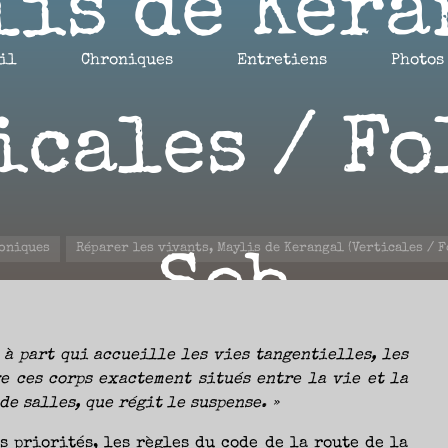
lis de Kera
il
Chroniques
Entretiens
Photos
icales / Fo
oniques
Réparer les vivants, Maylis de Kerangal (Verticales / F
Seb
e à part qui accueille les vies tangentielles, les
e ces corps exactement situés entre la vie et la
1 JUIN 2022
de salles, que régit le suspense. »
s priorités, les règles du code de la route de la