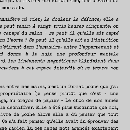
gtemps. Ce livre à été multiprimé, une dizaine de
e mon aide.
omnifère ni rien, la douleur la défonce, elle a
le peut tenir. À vingt-trois heures cinquante, on
e canapé du salon – se peut-il qu’elle ait capté
ns l’aorte ? Se peut-il qu’elle ait eu l’intuition
’étirent dans l’estuaire, entre l’appartement et
qui donne à la nuit une profondeur mentale
 si les linéaments magnétiques blindaient dans
ectaient à cet espace interdit où se trouve son
ns entre mes mains, c’est un format poche que j’ai
propriétaire (je pense plutôt que c’est « une
age, au crayon de papier « Le choc de mon année
u le déchiffrer. Elle a été plus succincte que moi,
livre de poche alors elle a dû penser que tout
 Ça m’a fait penser qu’elle avait dû éprouver des
ême papier, lu ces mêmes mots agencés exactement