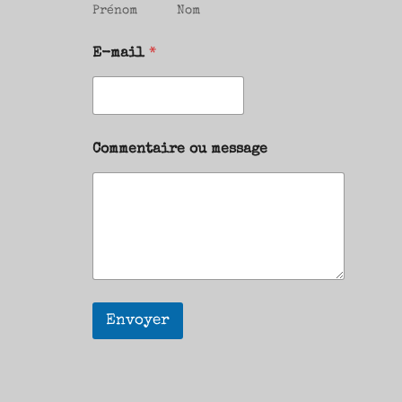
Prénom
Nom
E-mail
*
Commentaire ou message
Envoyer