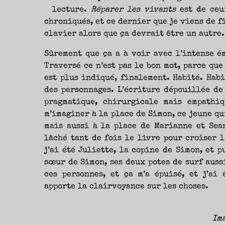
NOUVEAUTÉS.
S’AUTORISER
lecture.
Réparer les vivants
est de ceux
LES
CHEMINS
chroniqués, et ce dernier que je viens de f
DE
TRAVERSE
clavier alors que ça devrait être un autre.
ET
LES
PAS
DE
Sûrement que ça a à voir avec l’intense é
CÔTÉ,
PARLER
SURTOUT
Traversé ce n’est pas le bon mot, parce que 
DE
LIVRES,
est plus indiqué, finalement. Habité. Habi
DONC,
MAIS
NE
des personnages. L’écriture dépouillée de 
PAS
S’INTERDIRE
pragmatique, chirurgicale mais empathiq
D’AUTRES
HORIZONS.
m’imaginer à la place de Simon, ce jeune qu
BREF,
SE
JETER
mais aussi à la place de Marianne et Sean
À
L’EAU
lâché tant de fois le livre pour croiser 
OU
SE
REMETTRE
j’ai été Juliette, la copine de Simon, et p
EN
SELLE
sœur de Simon, ses deux potes de surf aussi,
ET
VOIR
ces personnes, et ça m’a épuisé, et j’ai 
CE
QUI
ADVIENT.
apporte la clairvoyance sur les choses.
AIRE(S)
LIBRE(S),
ÇA
COMMENCE
ICI.
Im