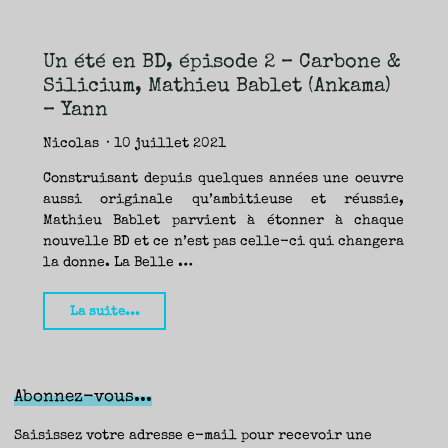
where
nobody
Un été en BD, épisode 2 – Carbone &
sees,
Silicium, Mathieu Bablet (Ankama)
Patrick
– Yann
Horvath
(Ankama)
Nicolas
10 juillet 2021
–
Construisant depuis quelques années une oeuvre
Aurélie
aussi originale qu’ambitieuse et réussie,
&
Mathieu Bablet parvient à étonner à chaque
nouvelle BD et ce n’est pas celle-ci qui changera
Yann"
la donne. La Belle …
"Un
La suite...
été
en
BD,
Abonnez-vous...
épisode
2
Saisissez votre adresse e-mail pour recevoir une