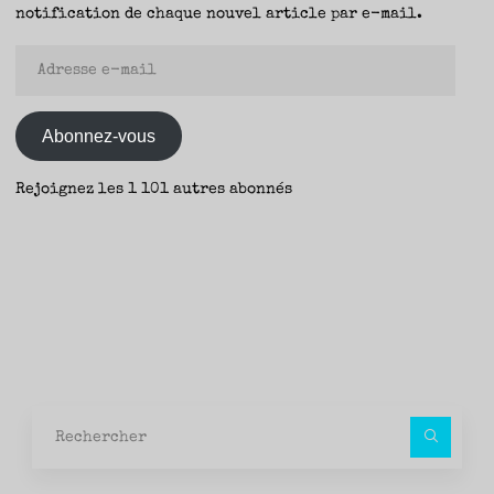
–
notification de chaque nouvel article par e-mail.
Carbone
Adresse
&
e-
Silicium,
mail
Mathieu
Abonnez-vous
Bablet
(Ankama)
Rejoignez les 1 101 autres abonnés
–
Yann"
Rec
pour