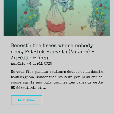
TRAVERSE
ET
LES
PAS
DE
CÔTÉ,
PARLER
SURTOUT
DE
LIVRES,
DONC,
MAIS
NE
PAS
S’INTERDIRE
D’AUTRES
HORIZONS.
BREF,
SE
JETER
Beneath the trees where nobody
À
L’EAU
OU
sees, Patrick Horvath (Ankama) –
SE
REMETTRE
Aurélie & Yann
EN
SELLE
ET
Aurélie
4 avril 2025
VOIR
CE
QUI
ADVIENT.
Ne vous fiez pas aux couleurs douces et au dessin
AIRE(S)
LIBRE(S),
tout mignon. Concentrez-vous un peu plus sur ce
ÇA
COMMENCE
rouge sur le sac puis tournez les pages de cette
ICI.
BD déroutante et …
"Beneath
La suite...
the
trees