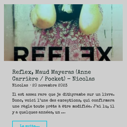
tremble,
Nicole
Mersey
Ortega
(Anne
Carrière)
—
Yann"
Reflex, Maud Mayeras (Anne
Carrière / Pocket) – Nicolas
Nicolas
20 novembre 2023
Il est assez rare que je dithyrambe sur un livre.
Donc, voici l’une des exceptions, qui confirmera
une règle toute prête à être modifiée. J’ai lu, il
y a quelques années, un …
"Reflex,
La suite...