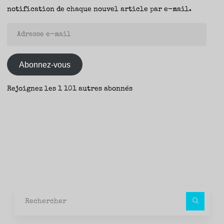
–
notification de chaque nouvel article par e-mail.
Seb"
Adresse
e-
mail
Abonnez-vous
Rejoignez les 1 101 autres abonnés
Rec
pour