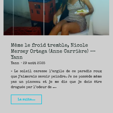
TRAVERSE
ET
LES
PAS
DE
CÔTÉ,
PARLER
SURTOUT
DE
LIVRES,
DONC,
MAIS
NE
PAS
S’INTERDIRE
D’AUTRES
HORIZONS.
BREF,
SE
JETER
Même le froid tremble, Nicole
À
L’EAU
OU
Mersey Ortega (Anne Carrière) —
SE
REMETTRE
Yann
EN
SELLE
ET
Yann
29 août 2025
VOIR
CE
QUI
ADVIENT.
« Le soleil caresse l’argile de ce paradis roux
AIRE(S)
LIBRE(S),
que j’aimerais savoir peindre. Je ne possède même
ÇA
COMMENCE
pas un pinceau et je me dis que je dois être
ICI.
droguée par l’odeur de …
"Même
La suite...
le
froid