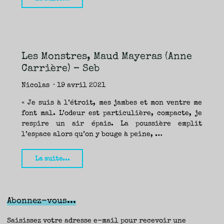
Maud
Mayeras
(Anne
Carrière
Les Monstres, Maud Mayeras (Anne
/
Carrière) – Seb
Pocket)
–
Nicolas
19 avril 2021
Nicolas"
« Je suis à l’étroit, mes jambes et mon ventre me
font mal. L’odeur est particulière, compacte, je
respire un air épais. La poussière emplit
l’espace alors qu’on y bouge à peine, …
"Les
La suite...
Monstres,
Maud
Mayeras
Abonnez-vous...
(Anne
Carrière)
Saisissez votre adresse e-mail pour recevoir une