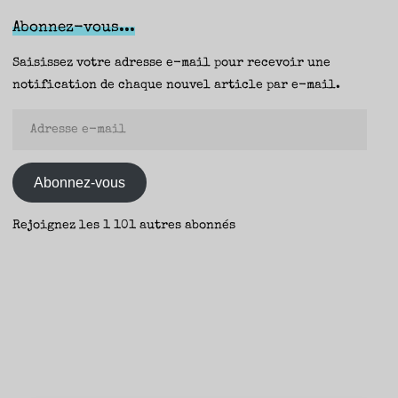
where
Abonnez-vous...
nobody
sees,
Saisissez votre adresse e-mail pour recevoir une
Patrick
notification de chaque nouvel article par e-mail.
Horvath
Adresse
(Ankama)
e-
–
mail
Aurélie
Abonnez-vous
&
Yann"
Rejoignez les 1 101 autres abonnés