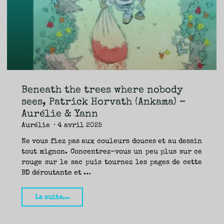
TRAVERSE
ET
LES
PAS
DE
CÔTÉ,
PARLER
SURTOUT
DE
LIVRES,
DONC,
MAIS
NE
PAS
S’INTERDIRE
D’AUTRES
HORIZONS.
BREF,
SE
JETER
Beneath the trees where nobody
À
L’EAU
OU
sees, Patrick Horvath (Ankama) –
SE
REMETTRE
Aurélie & Yann
EN
SELLE
ET
Aurélie
4 avril 2025
VOIR
CE
QUI
ADVIENT.
Ne vous fiez pas aux couleurs douces et au dessin
AIRE(S)
LIBRE(S),
tout mignon. Concentrez-vous un peu plus sur ce
ÇA
COMMENCE
rouge sur le sac puis tournez les pages de cette
ICI.
BD déroutante et …
"Beneath
La suite...
the
trees