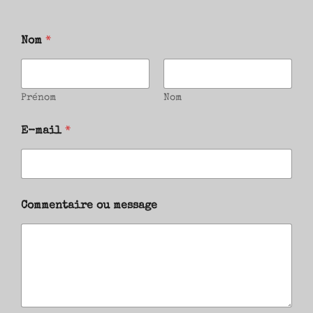
Nom
*
Prénom
Nom
E-mail
*
Commentaire ou message