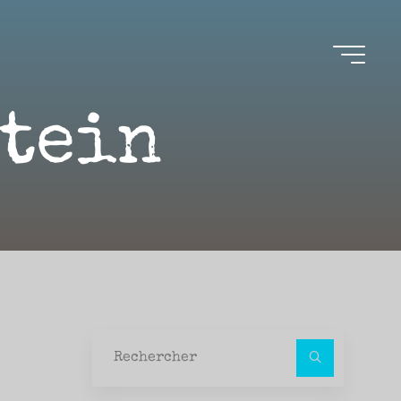
stein
Recher
pour :