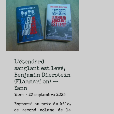
NOUVEAUTÉS.
S’AUTORISER
LES
CHEMINS
DE
TRAVERSE
ET
LES
PAS
DE
CÔTÉ,
PARLER
SURTOUT
DE
LIVRES,
DONC,
MAIS
NE
PAS
S’INTERDIRE
D’AUTRES
HORIZONS.
BREF,
SE
L’étendard
JETER
À
sanglant est levé,
L’EAU
OU
SE
Benjamin Dierstein
REMETTRE
EN
SELLE
(Flammarion) —
ET
VOIR
Yann
CE
QUI
ADVIENT.
Yann
22 septembre 2025
AIRE(S)
LIBRE(S),
ÇA
COMMENCE
Rapporté au prix du kilo,
ICI.
ce second volume de la