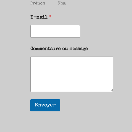
Prénom
Nom
E-mail
*
Commentaire ou message
Envoyer