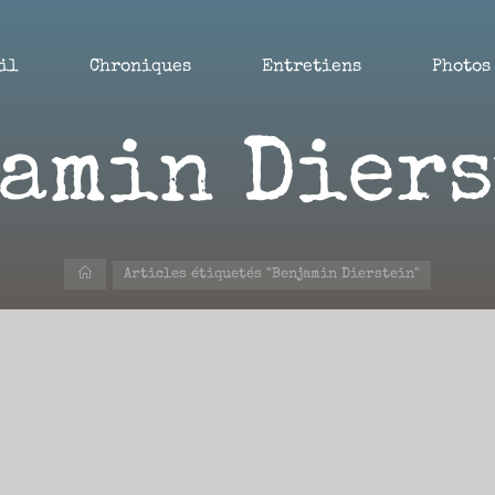
il
Chroniques
Entretiens
Photos
amin Dier
Accueil
Articles étiquetés "Benjamin Dierstein"