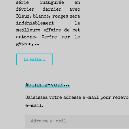
série inaugurée en
février dernier avec
Bleus, blancs, rouges sera
indéniablement la
meilleure affaire de cet
automne. Cerise sur le
gâteau, …
"L’étendard
La suite...
sanglant
est
levé,
Abonnez-vous...
Benjamin
Saisissez votre adresse e-mail pour recevo
Dierstein
e-mail.
(Flammarion)
—
Adresse
Yann"
e-